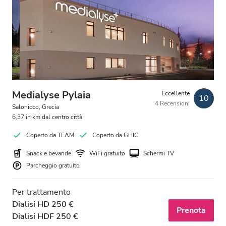
Sera
Notte
Valutazione
Buono
Medialyse Pylaia
Eccellente
10
Molto buono
4 Recensioni
Salonicco, Grecia
6,37 in km dal centro città
Eccellente
Coperto da TEAM
Coperto da GHIC
Snack e bevande
WiFi gratuito
Schermi TV
Parcheggio gratuito
Per trattamento
Dialisi HD 250 €
Prenota
Dialisi HDF 250 €