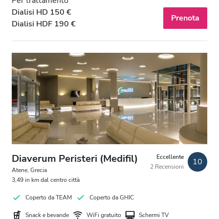
Per trattamento
Dialisi HD 150 €
Prenota
Dialisi HDF 190 €
Diaverum Peristeri (Medifil)
Eccellente
10
2 Recensioni
Atene, Grecia
3,49 in km dal centro città
Coperto da TEAM
Coperto da GHIC
Snack e bevande
WiFi gratuito
Schermi TV