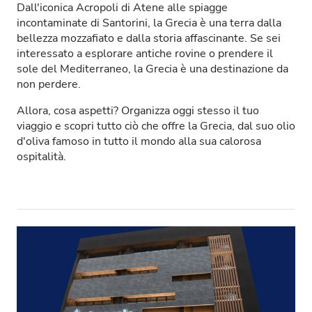
Dall'iconica Acropoli di Atene alle spiagge
Pazienti con HIV
incontaminate di Santorini, la Grecia è una terra dalla
bellezza mozzafiato e dalla storia affascinante. Se sei
Pazienti con epatite B
interessato a esplorare antiche rovine o prendere il
sole del Mediterraneo, la Grecia è una destinazione da
Pazienti con epatite C
non perdere.
TEAM
Allora, cosa aspetti? Organizza oggi stesso il tuo
viaggio e scopri tutto ciò che offre la Grecia, dal suo olio
GHIC
d'oliva famoso in tutto il mondo alla sua calorosa
ospitalità.
Strutture
Snack e bevande
WiFi gratuito
Schermi TV
Trasferimento gratuito