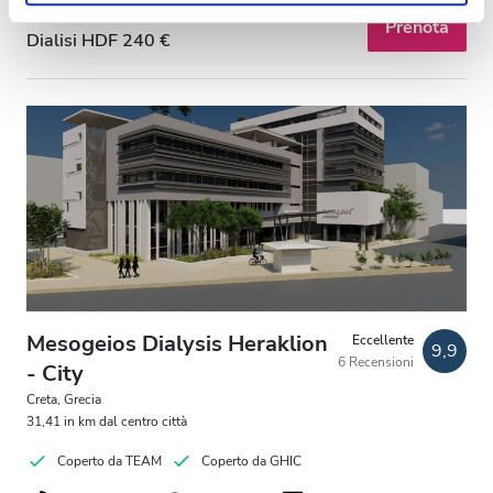
analizzare il nostro traffico. Condividiamo inoltre
Dialisi HD 220 €
Prenota
informazioni sul modo in cui utilizzi il nostro sito con i
Dialisi HDF 240 €
nostri partner che si occupano di analisi dei dati web,
pubblicità e social media, i quali potrebbero combinarle
con altre informazioni che hai fornito loro o che hanno
raccolto dal tuo utilizzo dei loro servizi.
Mesogeios Dialysis Heraklion
Eccellente
9,9
6 Recensioni
- City
Creta, Grecia
31,41 in km dal centro città
Coperto da TEAM
Coperto da GHIC