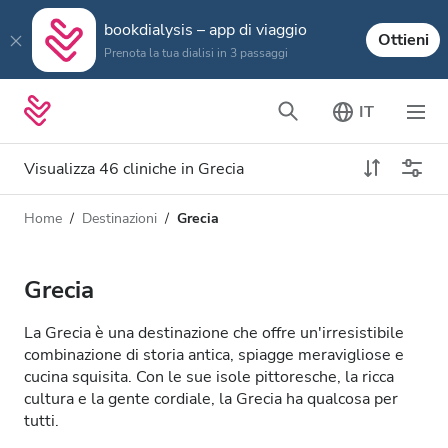
bookdialysis – app di viaggio
Ottieni
Prenota la tua dialisi in 3 passaggi
IT
Visualizza 46 cliniche in Grecia
Home
Destinazioni
Grecia
Tipo di dialisi
Distanza
Nome
Tutti i tipi di dialisi
Grecia
Valutazione
Dialisi HD
La Grecia è una destinazione che offre un'irresistibile
Prezzo
combinazione di storia antica, spiagge meravigliose e
Dialisi HDF
cucina squisita. Con le sue isole pittoresche, la ricca
cultura e la gente cordiale, la Grecia ha qualcosa per
tutti.
Accetta