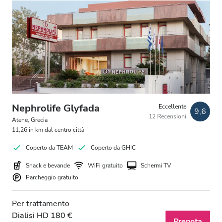
Nephrolife Glyfada
Eccellente
9,6
12 Recensioni
Atene, Grecia
11,26 in km dal centro città
Coperto da TEAM
Coperto da GHIC
Snack e bevande
WiFi gratuito
Schermi TV
Parcheggio gratuito
Per trattamento
Dialisi HD 180 €
Prenota