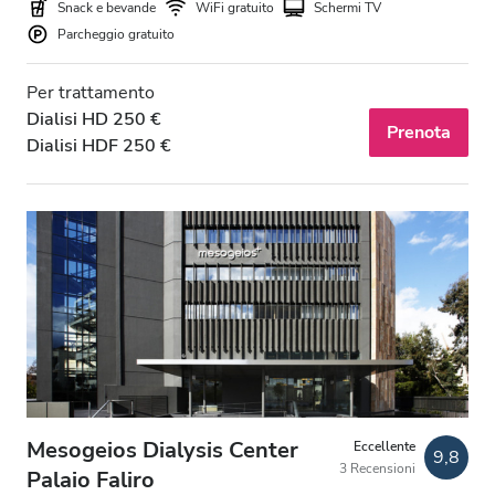
Snack e bevande
WiFi gratuito
Schermi TV
Parcheggio gratuito
Per trattamento
Dialisi HD 250 €
Prenota
Dialisi HDF 250 €
Mesogeios Dialysis Center
Eccellente
9,8
3 Recensioni
Palaio Faliro