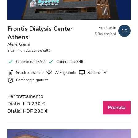
Parcheggio gratuito
Prezzo
Frontis Dialysis Center
Eccellente
10
6 Recensioni
Athens
0 - 100 EUR
Atene, Grecia
3,23 in km dal centro città
100 - 200 EUR
Coperto da TEAM
Coperto da GHIC
200 - 300 EUR
Snack e bevande
WiFi gratuito
Schermi TV
300+ EUR
Parcheggio gratuito
Per trattamento
Turni
Dialisi HD 230 €
Prenota
Dialisi HDF 230 €
Mattino
Pomeriggio