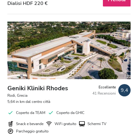
Dialisi HDF 220 €
Geniki Kliniki Rhodes
Eccellente
9,4
41 Recensioni
Rodi, Grecia
5,64 in km dal centro città
Coperto da TEAM
Coperto da GHIC
Snack e bevande
WiFi gratuito
Schermi TV
Parcheggio gratuito