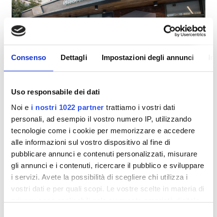
Consenso
Dettagli
Impostazioni degli annunci
In
Thessaliki Nosileftiki
Eccellente
10
Uso responsabile dei dati
1 Recensione
Volos, Grecia
0,53 in km dal centro città
Noi e
i nostri 1022 partner
trattiamo i vostri dati
personali, ad esempio il vostro numero IP, utilizzando
Coperto da TEAM
Coperto da GHIC
tecnologie come i cookie per memorizzare e accedere
Snack e bevande
WiFi gratuito
Schermi TV
alle informazioni sul vostro dispositivo al fine di
Parcheggio gratuito
pubblicare annunci e contenuti personalizzati, misurare
gli annunci e i contenuti, ricercare il pubblico e sviluppare
i servizi. Avete la possibilità di scegliere chi utilizza i
Per trattamento
vostri dati e per quali scopi. Le vostre scelte in materia di
Dialisi HD 150 €
Prenota
privacy sono applicabili solo su questa proprietà digitale
Dialisi HDF 190 €
in cui avete effettuato le vostre scelte. È possibile
Selezione