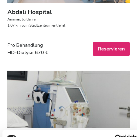
Kostenloses Parken
Abdali Hospital
Amman, Jordanien
1,07 km vom Stadtzentrum entfernt
Preis
0 - 100 EUR
Pro Behandlung
Reservieren
HD-Dialyse 670 €
100 - 200 EUR
200 - 300 EUR
300+ EUR
Schichten
Morgen
Nachmittag
Amman Hospital (AKA Amman Surgical