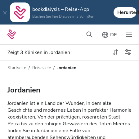
bookdialysis – Reise-App
Herunter
Buchen Sie Ihre Dialyse in 3 Schritten
DE
Zeigt 3 Kliniken in Jordanien
Startseite
Reiseziele
Jordanien
Art der Dialyse
Entfernung
Name
Alle Dialysen
Jordanien
Bewertung
HD-Dialyse
Jordanien ist ein Land der Wunder, in dem alte
Preis
Geschichte und modernes Leben in perfekter Harmonie
HDF-Dialyse
koexistieren. Von der prächtigen, rosenroten Stadt
Petra bis zu den ruhigen Gewässern des Toten Meeres
finden Sie in Jordanien eine Fülle von
Akzeptiert
atemberaubenden Sehenswürdigkeiten und