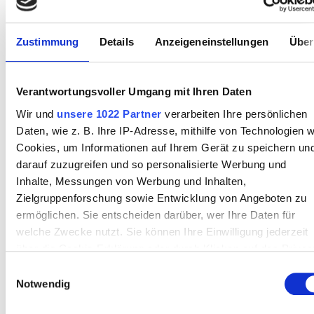
Abend
Hospital)
Nacht
Amman, Jordanien
Zustimmung
Details
Anzeigeneinstellungen
Über
0,14 km vom Stadtzentrum entfernt
Erfrischungen
Kostenloses WiFi
TV-Bildschirme
Bewertung
Kostenloser Transport
Kostenloses Parken
Verantwortungsvoller Umgang mit Ihren Daten
Wir und
unsere 1022 Partner
verarbeiten Ihre persönlichen
Gut
Pro Behandlung
Daten, wie z. B. Ihre IP-Adresse, mithilfe von Technologien w
Reservieren
HD-Dialyse 475 €
Sehr gut
Cookies, um Informationen auf Ihrem Gerät zu speichern un
darauf zuzugreifen und so personalisierte Werbung und
Ausgezeichnet
Inhalte, Messungen von Werbung und Inhalten,
Zielgruppenforschung sowie Entwicklung von Angeboten zu
ermöglichen. Sie entscheiden darüber, wer Ihre Daten für
welche Zwecke nutzt. Sie können Ihre Einwilligung jederzeit
über die Cookie-Erklärung oder durch Klicken auf das Privac
Trigger Symbol ändern oder widerrufen
Einwilligungsauswahl
Notwendig
Wenn Sie es erlauben, würden wir auch gerne: