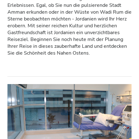
Erlebnissen. Egal, ob Sie nun die pulsierende Stadt
Patienten mit HIV
Amman erkunden oder in der Wüste von Wadi Rum die
Sterne beobachten möchten - Jordanien wird Ihr Herz
Patienten mit Hepatitis B
erobern. Mit seiner reichen Kultur und herzlichen
Gastfreundschaft ist Jordanien ein unverzichtbares
Patienten mit Hepatitis C
Reiseziel. Beginnen Sie noch heute mit der Planung
EKVK
Ihrer Reise in dieses zauberhafte Land und entdecken
Sie die Schönheit des Nahen Ostens.
GHIC
Einrichtungen
Erfrischungen
Kostenloses WiFi
TV-Bildschirme
Kostenloser Transport