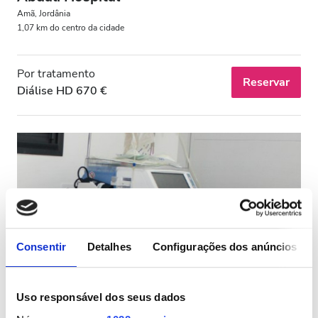
Estacionamento Grátis
Amã, Jordânia
1,07 km do centro da cidade
Preço
Por tratamento
Reservar
Diálise HD 670 €
0-100 EUR
100 - 200 EUR
200 - 300 EUR
300+ EUR
Todos os Turnos
Consentir
Detalhes
Configurações dos anúncios
Manhã
Amman Hospital (AKA Amman Surgical
Tarde
Uso responsável dos seus dados
Hospital)