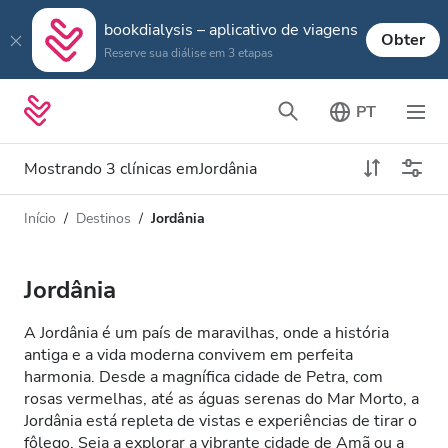
bookdialysis – aplicativo de viagens
Obter
Reserve sua diálise em 3 etapas
PT
Mostrando 3 clínicas emJordânia
Início
Destinos
Jordânia
Tipo de Diálise
Distância
Nome
Todas Diálise
Jordânia
Avaliação
Diálise HD
A Jordânia é um país de maravilhas, onde a história
Preço
antiga e a vida moderna convivem em perfeita
Diálise HDF
harmonia. Desde a magnífica cidade de Petra, com
rosas vermelhas, até as águas serenas do Mar Morto, a
Jordânia está repleta de vistas e experiências de tirar o
Aceita
fôlego. Seja a explorar a vibrante cidade de Amã ou a