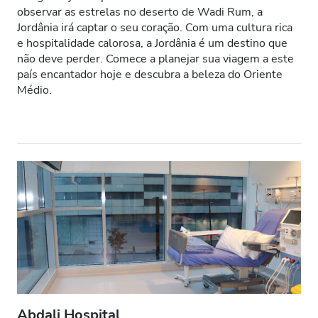
observar as estrelas no deserto de Wadi Rum, a
Pacientes com HIV
Jordânia irá captar o seu coração. Com uma cultura rica
e hospitalidade calorosa, a Jordânia é um destino que
Pacientes com Hepatite B
não deve perder. Comece a planejar sua viagem a este
país encantador hoje e descubra a beleza do Oriente
Pacientes com Hepatite C
Médio.
CESD
CMSD
Instalações
Refeições
Wi-Fi Gratuito
Ecrãs de televisão
Transferência Gratuita
Abdali Hospital