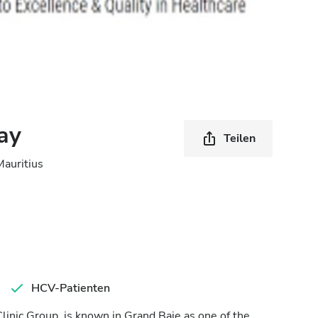
ay
Teilen
Mauritius
HCV-Patienten
linic Group, is known in Grand Baie as one of the