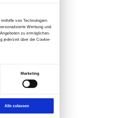
 mithilfe von Technologien
personalisierte Werbung und
 Angeboten zu ermöglichen.
g jederzeit über die Cookie-
au sein können
zieren
Marketing
hre Präferenzen im
Abschnitt
 Medien anbieten zu können
hrer Verwendung unserer
Alle zulassen
 führen diese Informationen
ie im Rahmen Ihrer Nutzung