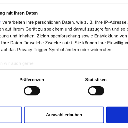
28
29
30
g mit Ihren Daten
r
verarbeiten Ihre persönlichen Daten, wie z. B. Ihre IP-Adresse,
en auf Ihrem Gerät zu speichern und darauf zuzugreifen und so 
ung und Inhalten, Zielgruppenforschung sowie Entwicklung von
 Ihre Daten für welche Zwecke nutzt. Sie können Ihre Einwilligun
 auf das Privacy Trigger Symbol ändern oder widerrufen
n wir auch gerne:
00:00 - 23:59
re geografische Lage erfassen, welche bis auf einige Meter gen
es Scannen nach bestimmten Merkmalen (Fingerprinting) identifi
Präferenzen
Statistiken
00:00 - 23:59
ie Ihre persönlichen Daten verarbeitet werden, und legen Sie I
00:00 - 23:59
nhalte und Anzeigen zu personalisieren, Funktionen für soziale
Website zu analysieren. Außerdem geben wir Informationen zu I
00:00 - 23:59
Auswahl erlauben
r soziale Medien, Werbung und Analysen weiter. Unsere Partner
 Daten zusammen, die Sie ihnen bereitgestellt haben oder die s