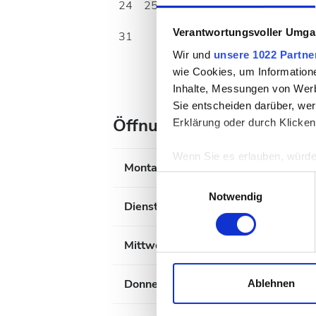
24
25
26
27
28
29
30
Verantwortungsvoller Umgan
31
Wir und
unsere 1022 Partne
wie Cookies, um Information
Inhalte, Messungen von Werb
Sie entscheiden darüber, wer
Öffnungszeiten
Erklärung oder durch Klicken
Wenn Sie es erlauben, würde
Montag
Informationen über Ih
Einwilligungsauswahl
Ihr Gerät durch aktiv
Notwendig
Dienstag
Erfahren Sie mehr darüber, w
Einzelheiten
fest.
Mittwoch
Wir verwenden Cookies, um I
und die Zugriffe auf unsere 
Donnerstag
Ablehnen
Website an unsere Partner fü
möglicherweise mit weiteren