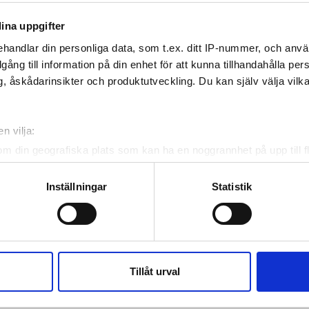
28
29
30
ina uppgifter
handlar din personliga data, som t.ex. ditt IP-nummer, och anv
illgång till information på din enhet för att kunna tillhandahålla pe
, åskådarinsikter och produktutveckling. Du kan själv välja vilk
n vilja:
om din geografiska plats som kan ha en noggrannhet på upp till f
00.00 - 23.59
genom att aktivt skanna den för specifika kännetecken (fingeravt
rsonliga uppgifter behandlas och ställ in dina preferenser i
deta
Inställningar
Statistik
00.00 - 23.59
ke när som helst från cookie-förklaringen.
e för att anpassa innehållet och annonserna till användarna, tillh
00.00 - 23.59
vår trafik. Vi vidarebefordrar även sådana identifierare och anna
nnons- och analysföretag som vi samarbetar med. Dessa kan i sin
Tillåt urval
00.00 - 23.59
har tillhandahållit eller som de har samlat in när du har använt 