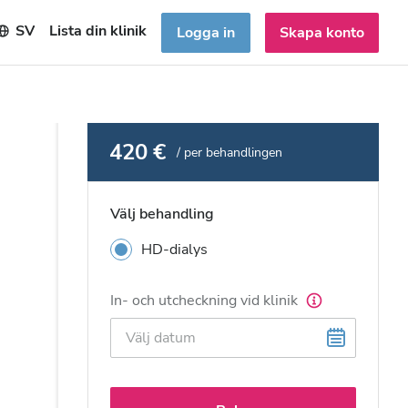
SV
Lista din klinik
Logga in
Skapa konto
420 €
/ per behandlingen
Välj behandling
HD-dialys
In- och utcheckning vid klinik