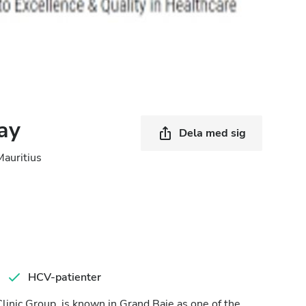
ay
Dela med sig
Mauritius
HCV-patienter
linic Group, is known in Grand Baie as one of the