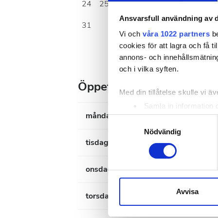
24
25
26
27
28
29
30
Ansvarsfull användning av d
31
Vi och
våra 1022 partners
be
cookies för att lagra och få t
annons- och innehållsmätning
och i vilka syften.
Öppettider
Med din tillåtelse skulle vi äve
Samla in information 
måndag
Identifiera din enhet 
Samtyckesval
Ta reda på mer om hur dina pe
Nödvändig
tisdag
eller dra tillbaka ditt samtyc
Vi använder enhetsidentifierar
onsdag
sociala medier och analysera 
till de sociala medier och a
Avvisa
torsdag
med annan information som du 