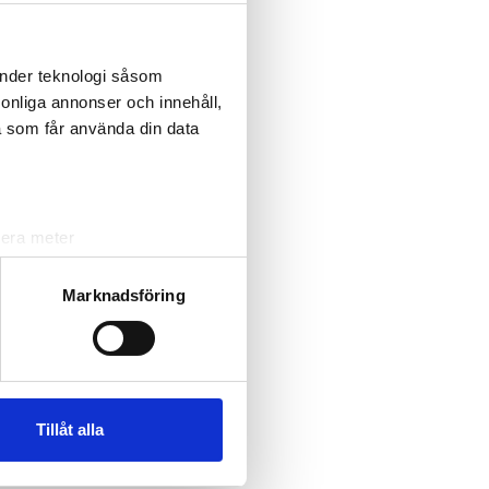
änder teknologi såsom
rsonliga annonser och innehåll,
a som får använda din data
lera meter
ryck)
ljsektionen
. Du kan ändra
Marknadsföring
andahålla funktioner för
n information från din enhet
 tur kombinera informationen
Tillåt alla
deras tjänster.