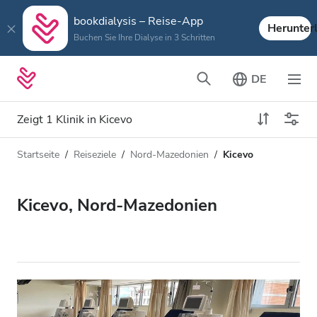
bookdialysis – Reise-App
Herunter
Buchen Sie Ihre Dialyse in 3 Schritten
DE
Zeigt 1 Klinik in Kicevo
Startseite
Reiseziele
Nord-Mazedonien
Kicevo
Art der Dialyse
Entfernung
Name
Alle Dialysen
Kicevo, Nord-Mazedonien
Bewertung
HD-Dialyse
Preis
HDF-Dialyse
Akzeptiert