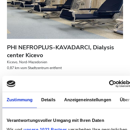
Patienten mit HIV
Patienten mit Hepatitis B
Patienten mit Hepatitis C
EKVK
PHI NEFROPLUS-KAVADARCI, Dialysis
GHIC
center Kicevo
Kicevo, Nord-Mazedonien
0,87 km vom Stadtzentrum entfernt
Einrichtungen
Von der EKVK abgedeckt
Erfrischungen
Erfrischungen
Kostenloses WiFi
TV-Bildschirme
Kostenloser Transport
Kostenloses Parken
Zustimmung
Details
Anzeigeneinstellungen
Über
Kostenloses WiFi
Pro Behandlung
TV-Bildschirme
HD-Dialyse 200 €
Verantwortungsvoller Umgang mit Ihren Daten
Reservieren
Kostenloser Transport
HDF-Dialyse 400 €
Wir und
unsere 1022 Partner
verarbeiten Ihre persönlichen