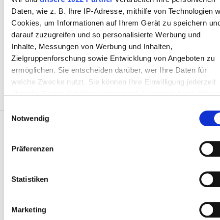
Kostenloses Parken
Daten, wie z. B. Ihre IP-Adresse, mithilfe von Technologien w
Cookies, um Informationen auf Ihrem Gerät zu speichern un
darauf zuzugreifen und so personalisierte Werbung und
Preis
Inhalte, Messungen von Werbung und Inhalten,
Zielgruppenforschung sowie Entwicklung von Angeboten zu
0 - 100 EUR
ermöglichen. Sie entscheiden darüber, wer Ihre Daten für
welche Zwecke nutzt. Sie können Ihre Einwilligung jederzeit
100 - 200 EUR
über die Cookie-Erklärung oder durch Klicken auf das Privac
Trigger Symbol ändern oder widerrufen
200 - 300 EUR
Einwilligungsauswahl
Notwendig
300+ EUR
Wenn Sie es erlauben, würden wir auch gerne:
Informationen über Ihre geografische Lage erfassen,
Präferenzen
welche bis auf einige Meter genau sein können
Patienten
Schichten
Ihr Gerät durch aktives Scannen nach bestimmten
Wie es funktioniert
Merkmalen (Fingerprinting) identifizieren
Statistiken
Morgen
Warum bookdialysis.com
Erfahren Sie mehr darüber, wie Ihre persönlichen Daten
Gruppenanfragen
verarbeitet werden, und legen Sie Ihre Präferenzen im
Nachmittag
Marketing
Der Reisedialyse-Blog
Abschnitt Einzelheiten
fest.