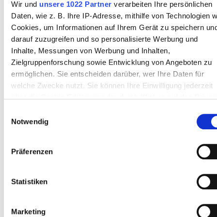
Sonntag
Geschlossen
Wir und
unsere 1022 Partner
verarbeiten Ihre persönlichen
Daten, wie z. B. Ihre IP-Adresse, mithilfe von Technologien w
Cookies, um Informationen auf Ihrem Gerät zu speichern un
Mitarbeiter
darauf zuzugreifen und so personalisierte Werbung und
Inhalte, Messungen von Werbung und Inhalten,
Zielgruppenforschung sowie Entwicklung von Angeboten zu
ermöglichen. Sie entscheiden darüber, wer Ihre Daten für
welche Zwecke nutzt. Sie können Ihre Einwilligung jederzeit
über die Cookie-Erklärung oder durch Klicken auf das Privac
Trigger Symbol ändern oder widerrufen
Einwilligungsauswahl
Notwendig
Wenn Sie es erlauben, würden wir auch gerne:
Informationen über Ihre geografische Lage erfassen,
Präferenzen
welche bis auf einige Meter genau sein können
Head Nurse
Ihr Gerät durch aktives Scannen nach bestimmten
Biljana Zafirova
Merkmalen (Fingerprinting) identifizieren
Statistiken
Erfahren Sie mehr darüber, wie Ihre persönlichen Daten
verarbeitet werden, und legen Sie Ihre Präferenzen im
Marketing
Abschnitt Einzelheiten
fest.