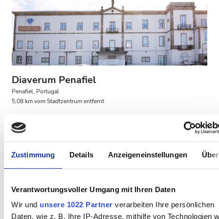
Patienten mit HIV
Patienten mit Hepatitis B
Patienten mit Hepatitis C
EKVK
Diaverum Penafiel
GHIC
Penafiel, Portugal
5,08 km vom Stadtzentrum entfernt
Von der EKVK abgedeckt
Von der GHIC abgedeckt
Einrichtungen
Erfrischungen
Kostenloses WiFi
TV-Bildschirme
Erfrischungen
Zustimmung
Details
Anzeigeneinstellungen
Über
Pro Behandlung
Kostenloses WiFi
HD-Dialyse 160,3 €
Reservieren
HDF-Dialyse 160,3 €
TV-Bildschirme
Verantwortungsvoller Umgang mit Ihren Daten
Wir und
unsere 1022 Partner
verarbeiten Ihre persönlichen
Kostenloser Transport
Daten, wie z. B. Ihre IP-Adresse, mithilfe von Technologien w