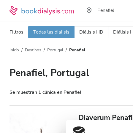
Filtros
Todas las diálisis
Diálisis HD
Diálisis
Inicio
Destinos
Portugal
Penafiel
Tipo de diálisis
Distancia
Nombre
Todas las diálisis
Penafiel, Portugal
Calificación
Diálisis HD
Precio
Diálisis HDF
Se muestran 1 clínica en Penafiel
Acepta
Diaverum Penafi
Pacientes con VIH
Penafiel, Portugal
5,08 km des