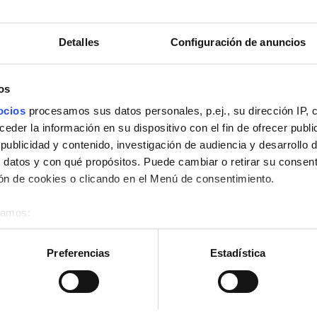
ierto por GHIC
Detalles
Configuración de anuncios
ito
Pantallas de televisión
os
Reservación
ocios
procesamos sus datos personales, p.ej., su dirección IP, 
der la información en su dispositivo con el fin de ofrecer publi
ublicidad y contenido, investigación de audiencia y desarrollo d
 datos y con qué propósitos. Puede cambiar o retirar su consent
n de cookies o clicando en el Menú de consentimiento.
éramos:
 sobre su ubicación geográfica que puede tener una precisión d
tivo analizándolo activamente para buscar características específ
Preferencias
Estadística
re cómo se procesan sus datos personales y establezca sus pr
rar su consentimiento en cualquier momento en la Declaración d