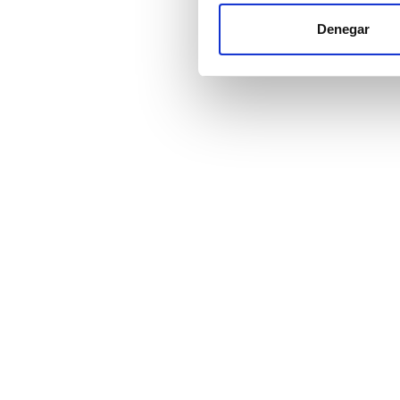
Las cookies de este sitio we
y analizar el tráfico. Ademá
Denegar
Precio
redes sociales, publicidad y
que hayan recopilado a parti
EUR 0 - 100
EUR 100 - 200
EUR 200 - 300
EUR 300+
Turnos
Mañana
Mediodía
Tarde