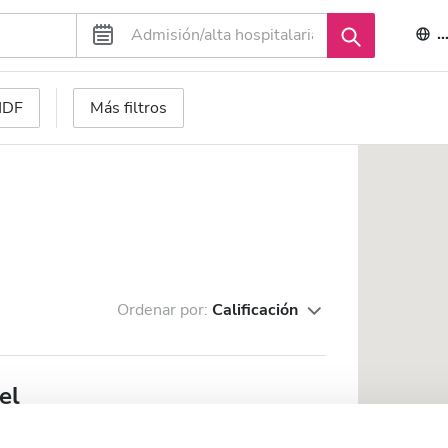
E
 HDF
Más filtros
Ordenar por:
Calificación
el
de el centro de la ciudad