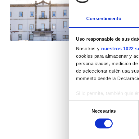
Pacientes con hepatitis B
Cubierto por TSE
Cub
Pacientes con hepatitis C
Consentimiento
Refrescos
WiFi gratu
TSE
Por tratamiento
Uso responsable de sus dat
GHIC
Diálisis HD 160,3 €
Nosotros y
nuestros 1022 s
Diálisis HDF 160,3 €
cookies para almacenar y acce
personalizados, medición de p
Instalaciones
de seleccionar quién usa sus
momento desde la Declaració
Refrescos
WiFi gratuito
Si lo permite, también quisi
Recopilar información
Selección
Pantallas de televisión
Identificar su disposi
Necesarias
de
Obtenga más información sob
Traslado gratuito
consentimiento
datos
. Puede cambiar o reti
Estacionamiento gratuito