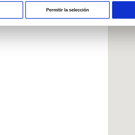
b se usan para personalizar el contenido y los anuncios, ofrecer
s, compartimos información sobre el uso que haga del sitio web 
Permitir la selección
 análisis web, quienes pueden combinarla con otra información q
r del uso que haya hecho de sus servicios.