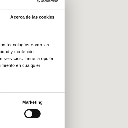
Acerca de las cookies
con tecnologías como las
cidad y contenido
e servicios. Tiene la opción
imiento en cualquier
e varios metros
icas (huellas digitales)
Marketing
eferencias en la
sección de
e cookies.