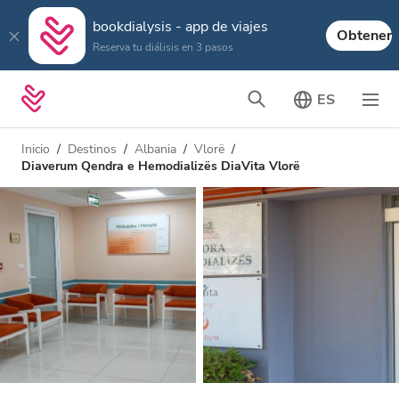
bookdialysis - app de viajes
Obtener
Reserva tu diálisis en 3 pasos
ES
Inicio
Destinos
Albania
Vlorë
Diaverum Qendra e Hemodializës DiaVita Vlorë