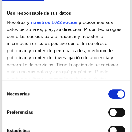
Uso responsable de sus datos
Nosotros y
nuestros 1022 socios
procesamos sus
datos personales, p.ej., su dirección IP, con tecnologías
Clinic Manager
como las cookies para almacenar y acceder la
Jerina Pazaj
información en su dispositivo con el fin de ofrecer
publicidad y contenido personalizados, medición de
Opciones de pago
publicidad y contenido, investigación de audiencia y
desarrollo de servicios. Tiene la opción de seleccionar
quién usa sus datos y con qué propósitos. Puede
Transferencia bancaria
cambiar o retirar su consentimiento en cualquier
Payment Through Bank Account(cash)
momento desde la Declaración de cookies o clicando en
Selección
el Menú de consentimiento.
Necesarias
de
Reseñas
consentimiento
Si lo permite, también quisiéramos:
Preferencias
Excelente
Recopilar información sobre su ubicación
9,7
5 Reseñas
geográfica que puede tener una precisión de varios
metros
Estadística