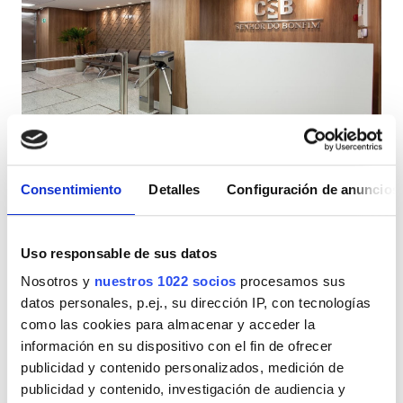
Pacientes con VIH
Pacientes con hepatitis B
Pacientes con hepatitis C
TSE
CSB- Clinica Senhor do Bonfim
Excelente
10
3 Reseñas
GHIC
Salvador, Brasil
3,78 km desde el centro de la ciudad
Consentimiento
Detalles
Configuración de anuncios
Refrescos
WiFi gratuito
Pantallas de televisión
Instalaciones
Uso responsable de sus datos
Por tratamiento
Refrescos
Nosotros y
nuestros 1022 socios
procesamos sus
Diálisis HD 260 €
Reservación
datos personales, p.ej., su dirección IP, con tecnologías
Diálisis HDF 300 €
WiFi gratuito
como las cookies para almacenar y acceder la
Pantallas de televisión
información en su dispositivo con el fin de ofrecer
publicidad y contenido personalizados, medición de
Traslado gratuito
publicidad y contenido, investigación de audiencia y