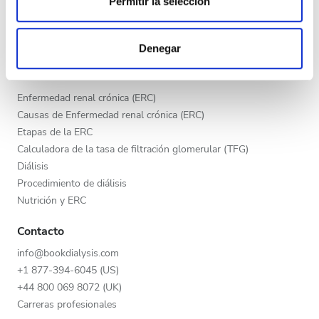
Permitir la selección
Tarde
Publica tu clínica
Las cookies de este sitio web se usan para personalizar
Beneficios para los proveedores
Noche
el contenido y los anuncios, ofrecer funciones de redes
Socios
Denegar
sociales y analizar el tráfico. Además, compartimos
información sobre el uso que haga del sitio web con
Educación
Calificación
nuestros partners de redes sociales, publicidad y análisis
Enfermedad renal crónica (ERC)
web, quienes pueden combinarla con otra información
Causas de Enfermedad renal crónica (ERC)
Buena
que les haya proporcionado o que hayan recopilado a
Etapas de la ERC
partir del uso que haya hecho de sus servicios.
Muy buena
Calculadora de la tasa de filtración glomerular (TFG)
Diálisis
Excelente
Procedimiento de diálisis
Nutrición y ERC
Contacto
info@bookdialysis.com
+1 877-394-6045 (US)
+44 800 069 8072 (UK)
Carreras profesionales