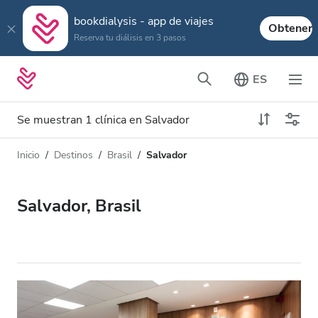
bookdialysis - app de viajes
Obtener
Reserva tu diálisis en 3 pasos
ES
Se muestran 1 clínica en Salvador
Inicio
Destinos
Brasil
Salvador
Tipo de diálisis
Distancia
Nombre
Todas las diálisis
Salvador, Brasil
Calificación
Diálisis HD
Precio
Diálisis HDF
Acepta