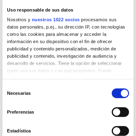
Lunes
07:00 - 21:00
Uso responsable de sus datos
Martes
07:00 - 21:00
Nosotros y
nuestros 1022 socios
procesamos sus
datos personales, p.ej., su dirección IP, con tecnologías
como las cookies para almacenar y acceder la
Miércoles
07:00 - 21:00
información en su dispositivo con el fin de ofrecer
publicidad y contenido personalizados, medición de
Jueves
07:00 - 21:00
publicidad y contenido, investigación de audiencia y
desarrollo de servicios. Tiene la opción de seleccionar
Viernes
07:00 - 21:00
quién usa sus datos y con qué propósitos. Puede
cambiar o retirar su consentimiento en cualquier
Sábado
07:00 - 21:00
momento desde la Declaración de cookies o clicando en
Selección
el Menú de consentimiento.
Necesarias
de
Domingo
Cerrado
consentimiento
Si lo permite, también quisiéramos:
Preferencias
Recopilar información sobre su ubicación
Personal
geográfica que puede tener una precisión de varios
metros
Estadística