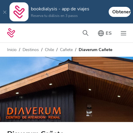
bookdialysis - app de viajes
Obtener
Reserva tu diálisis en 3 pasos
ES
Inicio
Destinos
Chile
Cañete
Diaverum Cañete