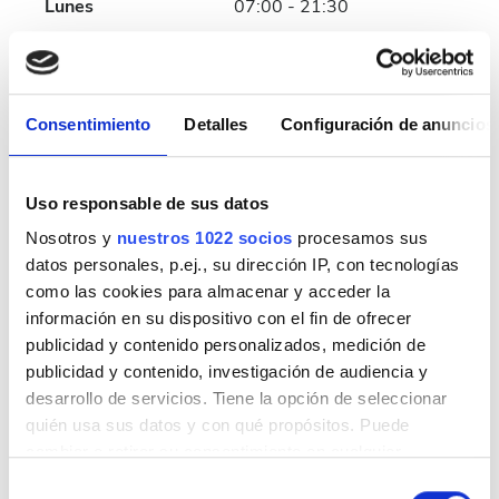
Lunes
07:00 - 21:30
Martes
07:00 - 21:30
Consentimiento
Detalles
Configuración de anuncios
Miércoles
07:00 - 21:30
Jueves
07:00 - 21:30
Uso responsable de sus datos
Nosotros y
nuestros 1022 socios
procesamos sus
Viernes
07:00 - 21:30
datos personales, p.ej., su dirección IP, con tecnologías
como las cookies para almacenar y acceder la
Sábado
07:00 - 21:30
información en su dispositivo con el fin de ofrecer
publicidad y contenido personalizados, medición de
Domingo
Cerrado
publicidad y contenido, investigación de audiencia y
desarrollo de servicios. Tiene la opción de seleccionar
quién usa sus datos y con qué propósitos. Puede
Personal
cambiar o retirar su consentimiento en cualquier
momento desde la Declaración de cookies o clicando en
Selección