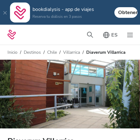
bookdialysis - app de viajes
Obtener
Reserva tu diálisis en 3 pasos
ES
Inicio
Destinos
Chile
Villarrica
Diaverum Villarrica