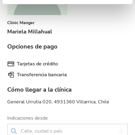
nuestros partners de redes sociales, publicidad y análisis
web, quienes pueden combinarla con otra información
que les haya proporcionado o que hayan recopilado a
Clinic Manger
partir del uso que haya hecho de sus servicios.
Mariela Millahual
Opciones de pago
Tarjetas de crédito
Transferencia bancaria
Cómo llegar a la clínica
General Urrutia 020, 4931360 Villarrica, Chile
Indicaciones desde