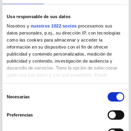
Domingo
Cerrado
Uso responsable de sus datos
Nosotros y
nuestros 1022 socios
procesamos sus
Opciones de pago
datos personales, p.ej., su dirección IP, con tecnologías
como las cookies para almacenar y acceder la
información en su dispositivo con el fin de ofrecer
Tarjetas de crédito
publicidad y contenido personalizados, medición de
Transferencia bancaria
publicidad y contenido, investigación de audiencia y
desarrollo de servicios. Tiene la opción de seleccionar
Efectivo
quién usa sus datos y con qué propósitos. Puede
Se acepta TSE
cambiar o retirar su consentimiento en cualquier
momento desde la Declaración de cookies o clicando en
Se acepta GHIC
Selección
el Menú de consentimiento.
Necesarias
de
Reseñas
consentimiento
Si lo permite, también quisiéramos:
Preferencias
Recopilar información sobre su ubicación
Excelente
10
geográfica que puede tener una precisión de varios
6 Reseñas