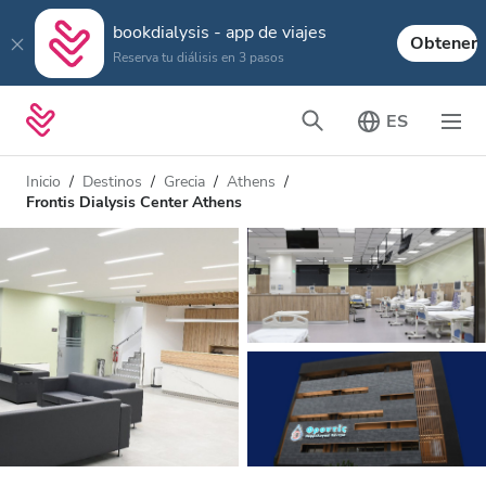
bookdialysis - app de viajes
Obtener
Reserva tu diálisis en 3 pasos
ES
Inicio
Destinos
Grecia
Athens
Frontis Dialysis Center Athens