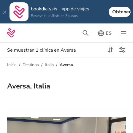
bookdialysis - app de viajes
Obtener
Reserva tu diálisis en 3 pasos
ES
Se muestran 1 clínica en Aversa
Inicio
Destinos
Italia
Aversa
Tipo de diálisis
Distancia
Nombre
Todas las diálisis
Aversa, Italia
Calificación
Diálisis HD
Precio
Diálisis HDF
Acepta