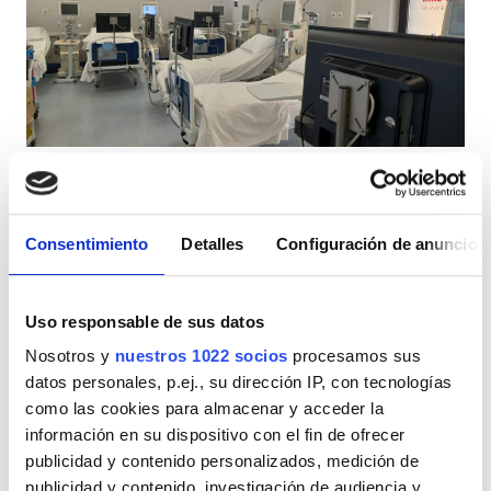
Pacientes con VIH
Pacientes con hepatitis B
Pacientes con hepatitis C
TSE
Nefrocenter Sodav s.r.l.
GHIC
Aversa, Italia
0,62 km desde el centro de la ciudad
Consentimiento
Detalles
Configuración de anuncios
Refrescos
WiFi gratuito
Pantallas de televisión
Instalaciones
Traslado gratuito
Estacionamiento gratuito
Uso responsable de sus datos
Refrescos
Por tratamiento
Nosotros y
nuestros 1022 socios
procesamos sus
Diálisis HD 250 €
WiFi gratuito
datos personales, p.ej., su dirección IP, con tecnologías
Reservación
Diálisis HDF 250 €
como las cookies para almacenar y acceder la
Pantallas de televisión
información en su dispositivo con el fin de ofrecer
publicidad y contenido personalizados, medición de
Traslado gratuito
publicidad y contenido, investigación de audiencia y