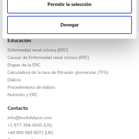
Tarde
Permitir la selección
Programa V.I.P.
Las cookies de este sitio web se usan para personalizar
Publica tu clínica
Noche
el contenido y los anuncios, ofrecer funciones de redes
Beneficios para los proveedores
Denegar
sociales y analizar el tráfico. Además, compartimos
Socios
información sobre el uso que haga del sitio web con
Calificación
Educación
nuestros partners de redes sociales, publicidad y análisis
web, quienes pueden combinarla con otra información
Enfermedad renal crónica (ERC)
Buena
que les haya proporcionado o que hayan recopilado a
Causas de Enfermedad renal crónica (ERC)
partir del uso que haya hecho de sus servicios.
Muy buena
Etapas de la ERC
Calculadora de la tasa de filtración glomerular (TFG)
Excelente
Diálisis
Procedimiento de diálisis
Nutrición y ERC
Contacto
info@bookdialysis.com
+1 877-394-6045 (US)
+44 800 069 8072 (UK)