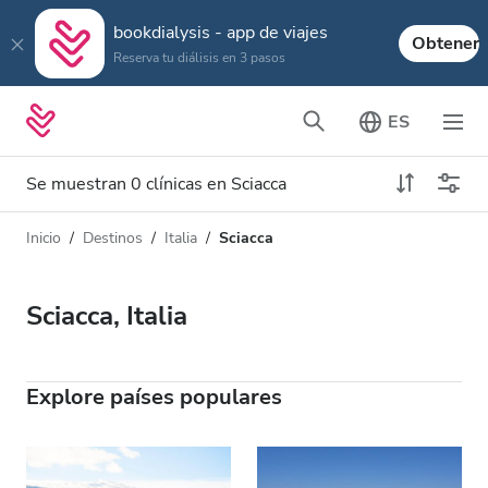
bookdialysis - app de viajes
Obtener
Reserva tu diálisis en 3 pasos
ES
Se muestran 0 clínicas en Sciacca
Inicio
Destinos
Italia
Sciacca
Tipo de diálisis
Distancia
Nombre
Todas las diálisis
Sciacca, Italia
Calificación
Diálisis HD
Precio
Diálisis HDF
Explore países populares
Acepta