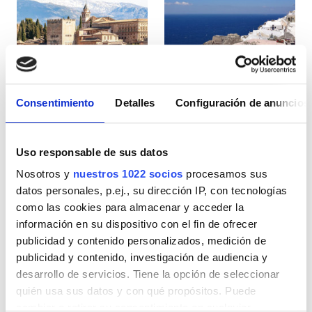
Pacientes con VIH
Pacientes con hepatitis B
Pacientes con hepatitis C
TSE
Consentimiento
Detalles
Configuración de anuncios
España
Grecia
GHIC
Uso responsable de sus datos
Nosotros y
nuestros 1022 socios
procesamos sus
Instalaciones
datos personales, p.ej., su dirección IP, con tecnologías
como las cookies para almacenar y acceder la
Refrescos
información en su dispositivo con el fin de ofrecer
WiFi gratuito
publicidad y contenido personalizados, medición de
publicidad y contenido, investigación de audiencia y
Pantallas de televisión
desarrollo de servicios. Tiene la opción de seleccionar
quién usa sus datos y con qué propósitos. Puede
Traslado gratuito
cambiar o retirar su consentimiento en cualquier