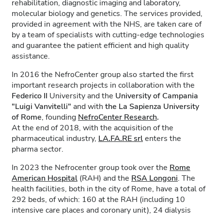
rehabilitation, diagnostic imaging and laboratory,
molecular biology and genetics. The services provided,
provided in agreement with the NHS, are taken care of
by a team of specialists with cutting-edge technologies
and guarantee the patient efficient and high quality
assistance.
In 2016 the NefroCenter group also started the first
important research projects in collaboration with the
Federico II
University and the
University of Campania
"Luigi Vanvitelli"
and with
the La Sapienza University
of Rome
, founding
NefroCenter Research
.
At the end of 2018, with the acquisition of the
pharmaceutical industry,
LA.FA.RE
srl
enters the
pharma sector.
In 2023 the Nefrocenter group took over the
Rome
American Hospital
(RAH) and the
RSA Longoni
. The
health facilities, both in the city of Rome, have a total of
292 beds, of which: 160 at the RAH (including 10
intensive care places and coronary unit), 24 dialysis