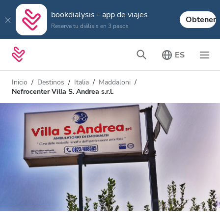
bookdialysis - app de viajes
Obtener
Reserva tu diálisis en 3 pasos
ES
Inicio
Destinos
Italia
Maddaloni
Nefrocenter Villa S. Andrea s.r.l.