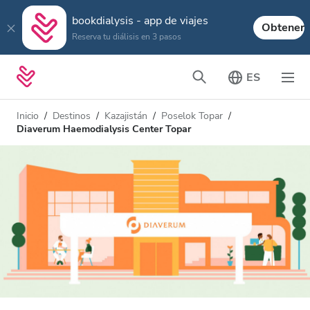
bookdialysis - app de viajes
Obtener
Reserva tu diálisis en 3 pasos
ES
Inicio
Destinos
Kazajistán
Poselok Topar
Diaverum Haemodialysis Center Topar