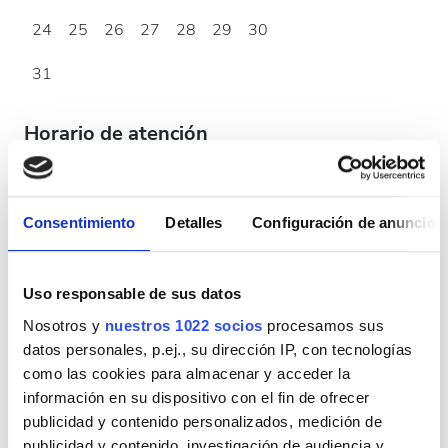
24
25
26
27
28
29
30
31
Horario de atención
Lunes
07:30 - 18:00
Consentimiento
Detalles
Configuración de anuncios
Martes
07:30 - 12:30
Uso responsable de sus datos
Miércoles
07:30 - 18:00
Nosotros y
nuestros 1022 socios
procesamos sus
datos personales, p.ej., su dirección IP, con tecnologías
Jueves
07:30 - 12:30
como las cookies para almacenar y acceder la
información en su dispositivo con el fin de ofrecer
publicidad y contenido personalizados, medición de
Viernes
07:30 - 18:00
publicidad y contenido, investigación de audiencia y