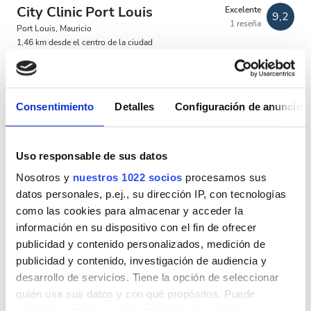
City Clinic Port Louis
Excelente
Estacionamiento gratuito
9,2
1 reseña
Port Louis, Mauricio
1,46 km desde el centro de la ciudad
Precio
Refrescos
WiFi gratuito
Pantallas de televisión
Estacionamiento gratuito
EUR 0 - 100
Consentimiento
Detalles
Configuración de anuncios
Por tratamiento
EUR 100 - 200
Diálisis HD 420 €
Reservación
EUR 200 - 300
Diálisis HDF 450 €
Uso responsable de sus datos
EUR 300+
Nosotros y
nuestros 1022 socios
procesamos sus
datos personales, p.ej., su dirección IP, con tecnologías
como las cookies para almacenar y acceder la
Turnos
información en su dispositivo con el fin de ofrecer
publicidad y contenido personalizados, medición de
Mañana
publicidad y contenido, investigación de audiencia y
desarrollo de servicios. Tiene la opción de seleccionar
Mediodía
quién usa sus datos y con qué propósitos. Puede
cambiar o retirar su consentimiento en cualquier