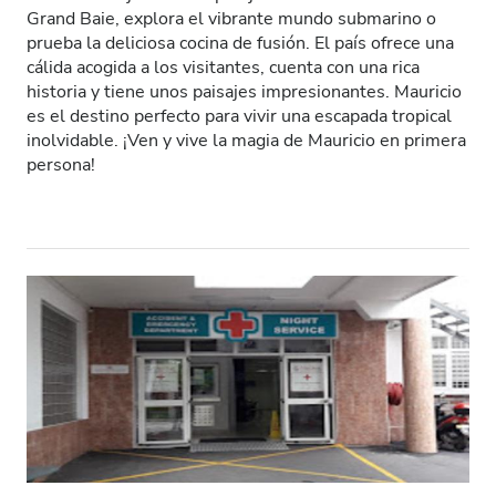
Grand Baie, explora el vibrante mundo submarino o
Pacientes con VIH
prueba la deliciosa cocina de fusión. El país ofrece una
cálida acogida a los visitantes, cuenta con una rica
Pacientes con hepatitis B
historia y tiene unos paisajes impresionantes. Mauricio
es el destino perfecto para vivir una escapada tropical
Pacientes con hepatitis C
inolvidable. ¡Ven y vive la magia de Mauricio en primera
TSE
persona!
GHIC
Instalaciones
Refrescos
WiFi gratuito
Pantallas de televisión
Traslado gratuito