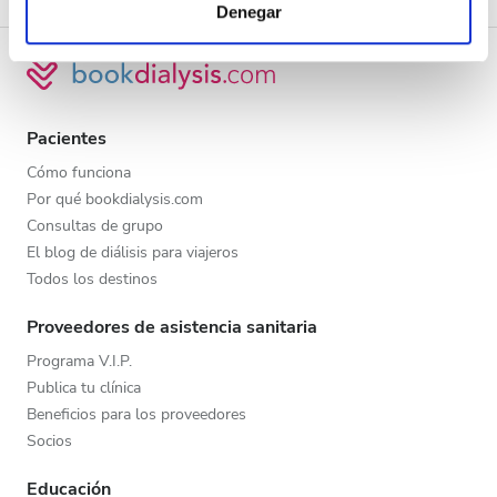
Denegar
sociales y analizar el tráfico. Además, compartimos
información sobre el uso que haga del sitio web con
nuestros partners de redes sociales, publicidad y análisis
web, quienes pueden combinarla con otra información
que les haya proporcionado o que hayan recopilado a
Pacientes
partir del uso que haya hecho de sus servicios.
Cómo funciona
Por qué bookdialysis.com
Consultas de grupo
El blog de diálisis para viajeros
Todos los destinos
Proveedores de asistencia sanitaria
Programa V.I.P.
Publica tu clínica
Beneficios para los proveedores
Socios
Educación