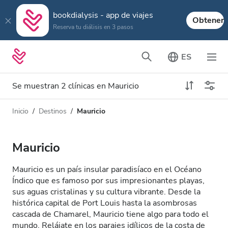
bookdialysis - app de viajes
Obtener
Reserva tu diálisis en 3 pasos
ES
Se muestran 2 clínicas en Mauricio
Inicio
Destinos
Mauricio
Tipo de diálisis
Distancia
Nombre
Todas las diálisis
Mauricio
Calificación
Diálisis HD
Mauricio es un país insular paradisíaco en el Océano
Precio
Índico que es famoso por sus impresionantes playas,
Diálisis HDF
sus aguas cristalinas y su cultura vibrante. Desde la
histórica capital de Port Louis hasta la asombrosas
cascada de Chamarel, Mauricio tiene algo para todo el
Acepta
mundo. Relájate en los parajes idílicos de la costa de