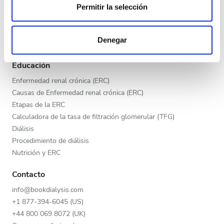
Tarde
Permitir la selección
Programa V.I.P.
Las cookies de este sitio web se usan para personalizar
Publica tu clínica
Noche
el contenido y los anuncios, ofrecer funciones de redes
Beneficios para los proveedores
Denegar
sociales y analizar el tráfico. Además, compartimos
Socios
información sobre el uso que haga del sitio web con
Calificación
Educación
nuestros partners de redes sociales, publicidad y análisis
web, quienes pueden combinarla con otra información
Enfermedad renal crónica (ERC)
Buena
que les haya proporcionado o que hayan recopilado a
Causas de Enfermedad renal crónica (ERC)
partir del uso que haya hecho de sus servicios.
Muy buena
Etapas de la ERC
Calculadora de la tasa de filtración glomerular (TFG)
Excelente
Diálisis
Procedimiento de diálisis
Nutrición y ERC
Contacto
info@bookdialysis.com
+1 877-394-6045 (US)
+44 800 069 8072 (UK)