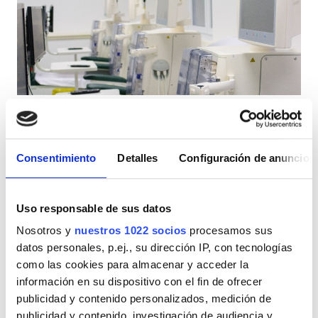
Pacientes con VIH
Pacientes con hepatitis B
Pacientes con hepatitis C
TSE
PHO Diaverum Strumica
GHIC
Strumica, Macedonia del norte
1,33 km desde el centro de la ciudad
Consentimiento
Detalles
Configuración de anuncios
Refrescos
WiFi gratuito
Pantallas de televisión
Instalaciones
Estacionamiento gratuito
Uso responsable de sus datos
Refrescos
Por tratamiento
Nosotros y
nuestros 1022 socios
procesamos sus
Diálisis HD 200 €
WiFi gratuito
datos personales, p.ej., su dirección IP, con tecnologías
Reservación
Diálisis HDF 250 €
como las cookies para almacenar y acceder la
Pantallas de televisión
información en su dispositivo con el fin de ofrecer
publicidad y contenido personalizados, medición de
Traslado gratuito
publicidad y contenido, investigación de audiencia y