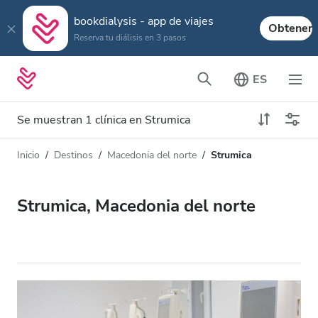
bookdialysis - app de viajes
Obtener
Reserva tu diálisis en 3 pasos
ES
Se muestran 1 clínica en Strumica
Inicio
Destinos
Macedonia del norte
Strumica
Tipo de diálisis
Distancia
Nombre
Todas las diálisis
Strumica, Macedonia del norte
Calificación
Diálisis HD
Precio
Diálisis HDF
Acepta