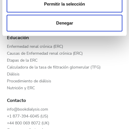
Tarde
Permitir la selección
Programa V.I.P.
Las cookies de este sitio web se usan para personalizar
Publica tu clínica
Noche
el contenido y los anuncios, ofrecer funciones de redes
Beneficios para los proveedores
Denegar
sociales y analizar el tráfico. Además, compartimos
Socios
información sobre el uso que haga del sitio web con
Calificación
Educación
nuestros partners de redes sociales, publicidad y análisis
web, quienes pueden combinarla con otra información
Enfermedad renal crónica (ERC)
Buena
que les haya proporcionado o que hayan recopilado a
Causas de Enfermedad renal crónica (ERC)
partir del uso que haya hecho de sus servicios.
Muy buena
Etapas de la ERC
Calculadora de la tasa de filtración glomerular (TFG)
Excelente
Diálisis
Procedimiento de diálisis
Nutrición y ERC
Contacto
info@bookdialysis.com
+1 877-394-6045 (US)
+44 800 069 8072 (UK)