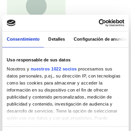
Consentimiento
Detalles
Configuración de anuncios
Medical Director
Jesus Garrido
Uso responsable de sus datos
Opciones de pago
Nosotros y
nuestros 1022 socios
procesamos sus
datos personales, p.ej., su dirección IP, con tecnologías
como las cookies para almacenar y acceder la
Transferencia bancaria
información en su dispositivo con el fin de ofrecer
Se acepta TSE
publicidad y contenido personalizados, medición de
publicidad y contenido, investigación de audiencia y
Se acepta GHIC
desarrollo de servicios. Tiene la opción de seleccionar
quién usa sus datos y con qué propósitos. Puede
Reseñas
cambiar o retirar su consentimiento en cualquier