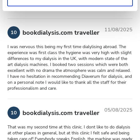
and nurses who looked after me very well. I highly recommend
información sobre el uso que haga del sitio web con
the Estoril team.
nuestros partners de redes sociales, publicidad y análisis
web, quienes pueden combinarla con otra información
que les haya proporcionado o que hayan recopilado a
11/08/2025
bookdialysis.com traveller
10
partir del uso que haya hecho de sus servicios.
I was nervous this being my first time dialylising abroad. The
experience was first class the hygiene was very high with slight
differences to my dialysis in the UK, with modern state of the
art dialysis machines. I booked two sessions which were both
excellent with no drama the atmosphere was calm and relaxed.
I have no hesitation in recommending Diaverum for dialysis, and
on a personal note I would like to thank all the staff for their
professionalism and care.
05/08/2025
bookdialysis.com traveller
10
That was my second time at this clinic. I dont like to do dialysis
at other places in general, but at this clinic I felt safe and being
taken care of! Everybody speaks English, the machine was ready