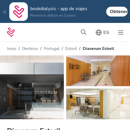
bookdialysis - app de viajes
Obtener
Reserva tu diálisis en 3 pasos
ES
Inicio
Destinos
Portugal
Estoril
Diaverum Estoril