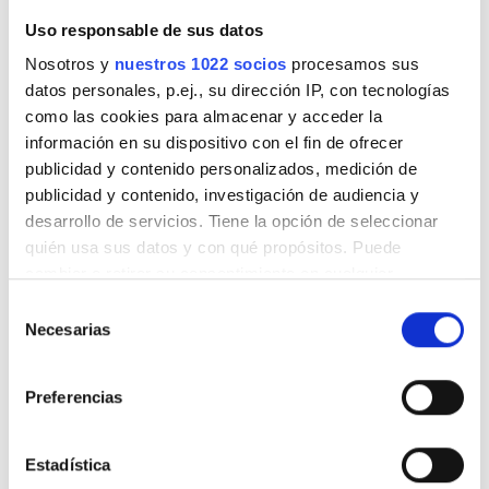
Uso responsable de sus datos
Nosotros y
nuestros 1022 socios
procesamos sus
datos personales, p.ej., su dirección IP, con tecnologías
como las cookies para almacenar y acceder la
información en su dispositivo con el fin de ofrecer
publicidad y contenido personalizados, medición de
publicidad y contenido, investigación de audiencia y
desarrollo de servicios. Tiene la opción de seleccionar
quién usa sus datos y con qué propósitos. Puede
cambiar o retirar su consentimiento en cualquier
Chief Doctor
momento desde la Declaración de cookies o clicando en
Selección
Dr. Voicu Gabriela
el Menú de consentimiento.
Necesarias
de
consentimiento
Si lo permite, también quisiéramos:
Preferencias
Recopilar información sobre su ubicación
geográfica que puede tener una precisión de varios
metros
Estadística
Identificar su dispositivo analizándolo activamente