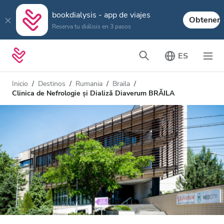
bookdialysis - app de viajes
Obtener
Reserva tu diálisis en 3 pasos
ES
Inicio
Destinos
Rumania
Braila
Clinica de Nefrologie și Dializă Diaverum BRĂILA