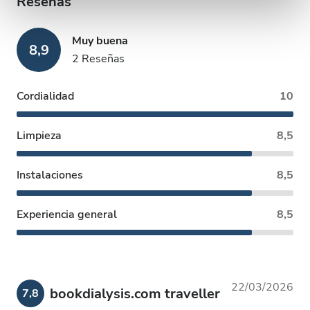
Reseñas
web, quienes pueden combinarla con otra información
que les haya proporcionado o que hayan recopilado a
Muy buena
partir del uso que haya hecho de sus servicios.
8,9
2 Reseñas
Cordialidad
10
Limpieza
8,5
Instalaciones
8,5
Experiencia general
8,5
22/03/2026
bookdialysis.com traveller
7,8