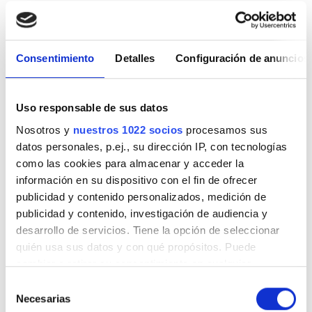
Domingo
Cerrado
Consentimiento
Detalles
Configuración de anuncios
Personal
Uso responsable de sus datos
Nosotros y
nuestros 1022 socios
procesamos sus
datos personales, p.ej., su dirección IP, con tecnologías
como las cookies para almacenar y acceder la
información en su dispositivo con el fin de ofrecer
publicidad y contenido personalizados, medición de
publicidad y contenido, investigación de audiencia y
desarrollo de servicios. Tiene la opción de seleccionar
quién usa sus datos y con qué propósitos. Puede
Medical Director
cambiar o retirar su consentimiento en cualquier
momento desde la Declaración de cookies o clicando en
Dr Roger Tan
Selección
el Menú de consentimiento.
Necesarias
de