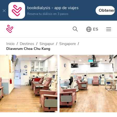
bookdialysis - app de viajes
Obtener
Reserva tu diálisis en 3 pasos
ES
Inicio
Destinos
Singapur
Singapore
Diaverum Choa Chu Kang