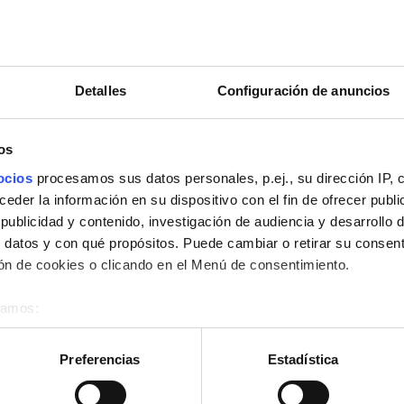
ito
Pantallas de televisión
Detalles
Configuración de anuncios
Reservación
os
ocios
procesamos sus datos personales, p.ej., su dirección IP, 
der la información en su dispositivo con el fin de ofrecer publi
ote
Muy buena
ublicidad y contenido, investigación de audiencia y desarrollo d
8,6
7 Reseñas
 datos y con qué propósitos. Puede cambiar o retirar su consent
s Canarias
0,47 km desde el centro
n de cookies o clicando en el Menú de consentimiento.
éramos:
ito
Pantallas de televisión
 sobre su ubicación geográfica que puede tener una precisión d
tivo analizándolo activamente para buscar características específ
Preferencias
Estadística
re cómo se procesan sus datos personales y establezca sus pr
Reservación
rar su consentimiento en cualquier momento en la Declaración d