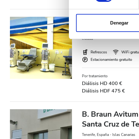
Noche
Las cookies de este sitio we
CLUB DIÁLISIS
y analizar el tráfico. Ademá
Denegar
Calificación
redes sociales, publicidad y
Las Palmas, España - Islas Canari
que hayan recopilado a parti
ciudad
Buena
Muy buena
Refrescos
WiFi gratu
Estacionamiento gratuito
Excelente
Por tratamiento
Diálisis HD 400 €
Diálisis HDF 475 €
B. Braun Avitum 
Santa Cruz de Te
Tenerife, España - Islas Canarias