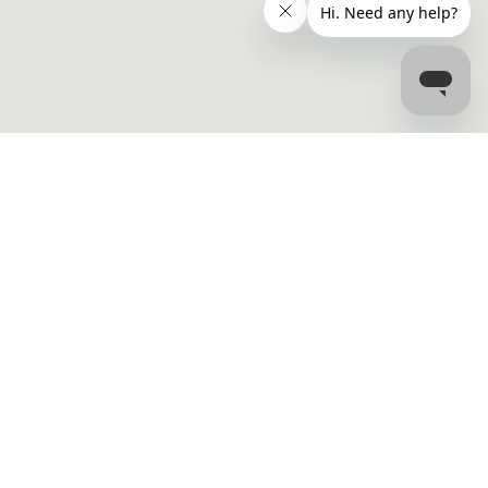
Contacto
l crónica
info@bookdialysis.com
+1 877-394-6045 (US)
rmedad renal
+44 800 069 8072 (UK)
Carreras profesionales
C
a tasa de
rular (TFG)
 diálisis