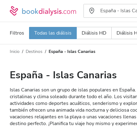
Filtros
Todas las diálisis
Diálisis HD
Diálisis
Inicio
Destinos
España - Islas Canarias
Tipo de diálisis
Distancia
Nombre
Todas las diálisis
España - Islas Canarias
Calificación
Diálisis HD
Islas Canarias son un grupo de islas populares en España
Precio
Diálisis HDF
cristalinas y clima soleado durante todo el año. Los visit
actividades como deportes acuáticos, senderismo y explor
también ofrecen una animada vida nocturna y deliciosa coc
Acepta
vacaciones relajantes en la playa o unas vacaciones llenas
destino perfecto. ¡Planifica tu viaje hoy mismo y experime
Pacientes con VIH