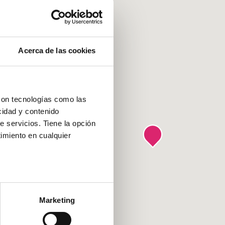
Acerca de las cookies
con tecnologías como las
cidad y contenido
e servicios. Tiene la opción
imiento en cualquier
e varios metros
icas (huellas digitales)
Marketing
eferencias en la
sección de
e cookies.