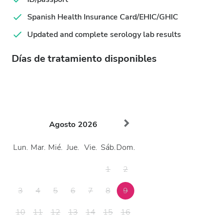
Spanish Health Insurance Card/EHIC/GHIC
Updated and complete serology lab results
Días de tratamiento disponibles
Agosto
2026
Lun.
Mar.
Mié.
Jue.
Vie.
Sáb.
Dom.
1
2
3
4
5
6
7
8
9
10
11
12
13
14
15
16