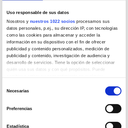
Viernes
07:00 - 18:00
Uso responsable de sus datos
Nosotros y
nuestros 1022 socios
procesamos sus
Sábado
07:00 - 18:00
datos personales, p.ej., su dirección IP, con tecnologías
como las cookies para almacenar y acceder la
Domingo
Cerrado
información en su dispositivo con el fin de ofrecer
publicidad y contenido personalizados, medición de
publicidad y contenido, investigación de audiencia y
Personal
desarrollo de servicios. Tiene la opción de seleccionar
quién usa sus datos y con qué propósitos. Puede
cambiar o retirar su consentimiento en cualquier
momento desde la Declaración de cookies o clicando en
Selección
el Menú de consentimiento.
Necesarias
de
consentimiento
Si lo permite, también quisiéramos:
Preferencias
Recopilar información sobre su ubicación
geográfica que puede tener una precisión de varios
metros
Estadística