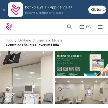
bookdialysis - app de viajes
Obtener
Reserva tu diálisis en 3 pasos
ES
Inicio
Destinos
España
Lliria
Centro de Diálisis Diaverum Lliria