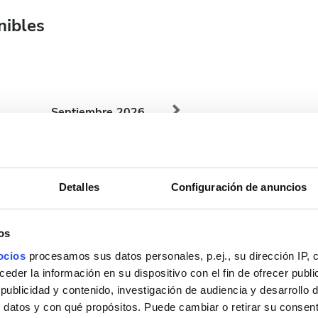
nibles
Septiembre
2026
Lun.
Mar.
Mié.
Jue.
Vie.
Sáb.
Dom.
1
2
3
4
5
6
Detalles
Configuración de anuncios
7
8
9
10
11
12
13
os
14
15
16
17
18
19
20
ocios
procesamos sus datos personales, p.ej., su dirección IP, 
21
22
23
24
25
26
27
der la información en su dispositivo con el fin de ofrecer publi
ublicidad y contenido, investigación de audiencia y desarrollo d
28
29
30
 datos y con qué propósitos. Puede cambiar o retirar su consent