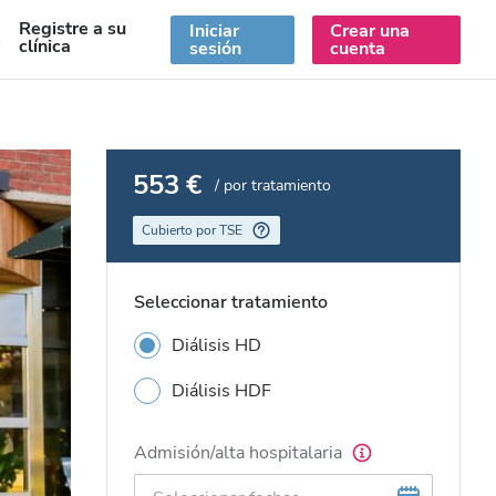
Registre a su
Iniciar
Crear una
S
clínica
sesión
cuenta
553 €
/ por tratamiento
Cubierto por TSE
Seleccionar tratamiento
Diálisis HD
Diálisis HDF
Admisión/alta hospitalaria