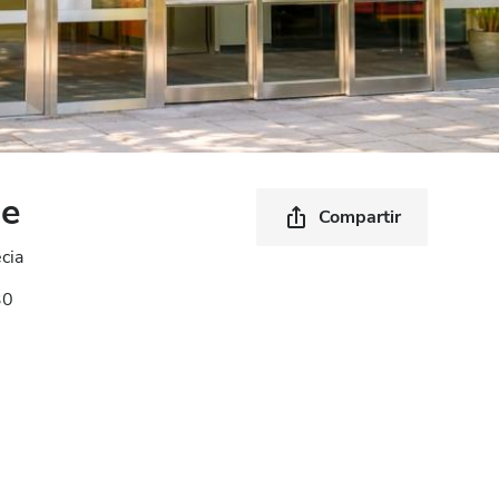
je
Compartir
cia
30