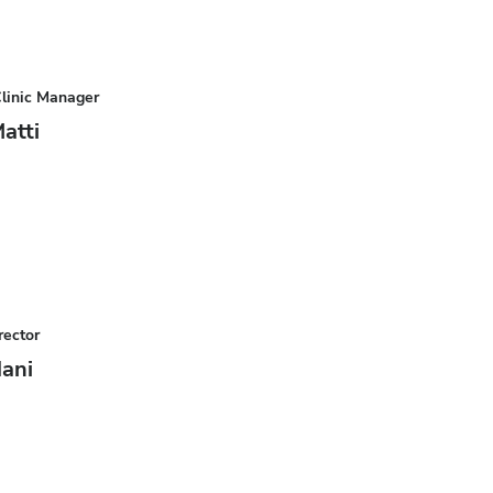
Clinic Manager
atti
rector
ani