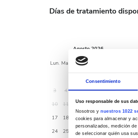
Días de tratamiento dispo
Agosto
2026
Lun.
Mar.
Mié.
Jue.
Vie.
Sáb.
Dom.
1
2
Consentimiento
3
4
5
6
7
8
9
Uso responsable de sus dat
10
11
12
13
14
15
16
Nosotros y
nuestros 1022 s
17
18
19
20
21
22
23
cookies para almacenar y acce
personalizados, medición de p
24
25
26
27
28
29
30
de seleccionar quién usa sus