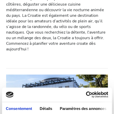
côtières, déguster une délicieuse cuisine
Patients porteurs du VIH
méditerranéenne ou découvrir la vie nocturne animée
du pays. La Croatie est également une destination
Patients porteurs de l’hépatite B
idéale pour les amateurs d’activités de plein air, qu’il
s’agisse de la randonnée, du vélo ou de sports
Patients porteurs de l’hépatite C
nautiques. Que vous recherchiez la détente, l'aventure
CEAM
ou un mélange des deux, la Croatie a toujours à offrir.
Commencez à planifier votre aventure croate dès
GHIC
aujourd'hui !
Équipements
Rafraîchissements
Wi-Fi gratuit
Écrans TV
Transfert gratuit
Consentement
Détails
Paramètres des annonces