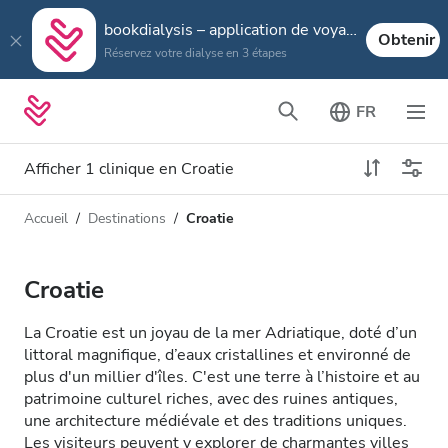
bookdialysis – application de voyage
Obtenir
Réservez votre dialyse en 3 étapes
FR
Afficher 1 clinique en Croatie
Accueil
Destinations
Croatie
Type de dialyse
Distance
Nom
Toutes les dialyses
Croatie
Appréciation
Dialyse HD
La Croatie est un joyau de la mer Adriatique, doté d’un
Prix
littoral magnifique, d’eaux cristallines et environné de
Dialyse HDF
plus d'un millier d'îles. C'est une terre à l’histoire et au
patrimoine culturel riches, avec des ruines antiques,
une architecture médiévale et des traditions uniques.
Accepte
Les visiteurs peuvent y explorer de charmantes villes