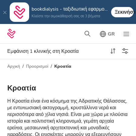
bookdialysis - ταξιδιωτική εφαρμογή
Ξεκινήστ
Κλείστε την αιμοκάθαρσή σας σε 3 βήματα
GR
Εμφάνιση 1 κλινικής στη Κροατία
Αρχική
Προορισμοί
Κροατία
Τύπος αιμοκάθαρσης
Απόσταση
Όνομα
Όλες οι Αιμοκαθάρσεις
Κροατία
Βαθμολογία
Αιμοκάθαρση HD
Η Κροατία είναι ένα κόσμημα της Αδριατικής Θάλασσας,
Τιμή
με εντυπωσιακή ακτογραμμή, κρυστάλλινα νερά και
Αιμοκάθαρση HDF
περισσότερα από χίλια νησιά. Είναι μια χώρα με πλούσια
ιστορία και πολιτιστική κληρονομιά, γεμάτη αρχαία
ερείπια, μεσαιωνική αρχιτεκτονική και μοναδικές
Δέχεται
παραδόσεις. Οι επισκέπτες μπορούν να εξερευνήσουν