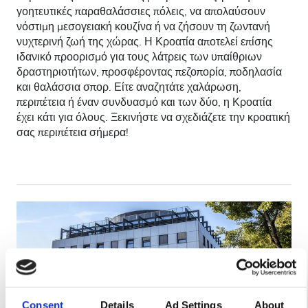
γοητευτικές παραθαλάσσιες πόλεις, να απολαύσουν
Ασθενείς με HIV
νόστιμη μεσογειακή κουζίνα ή να ζήσουν τη ζωντανή
νυχτερινή ζωή της χώρας. Η Κροατία αποτελεί επίσης
Ασθενείς με Ηπατίτιδα B
ιδανικό προορισμό για τους λάτρεις των υπαίθριων
δραστηριοτήτων, προσφέροντας πεζοπορία, ποδηλασία
Ασθενείς με Ηπατίτιδα C
και θαλάσσια σπορ. Είτε αναζητάτε χαλάρωση,
EHIC
περιπέτεια ή έναν συνδυασμό και των δύο, η Κροατία
έχει κάτι για όλους. Ξεκινήστε να σχεδιάζετε την κροατική
GHIC
σας περιπέτεια σήμερα!
Παροχές
Αναψυκτικά
Δωρεάν WiFi
Τηλεοπτικές Οθόνες
Δωρεάν Μεταφορά
Consent
Details
Ad Settings
About