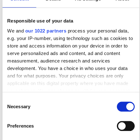
Δωρεάν Στάθμευση
Polyclinic for internal medicine and
Responsible use of your data
dialysis B. Braun Avitum
Τιμή
We and
our 1022 partners
process your personal data,
Zagreb, Κροατία
e.g. your IP-number, using technology such as cookies to
3.06 χλμ από το κέντρο της πόλης
0 - 100 EUR
store and access information on your device in order to
Καλύπτεται από EHIC
Καλύπτεται από GHIC
serve personalized ads and content, ad and content
100 - 200 EUR
measurement, audience research and services
Αναψυκτικά
Δωρεάν WiFi
Οθόνες TV
200 - 300 EUR
development. You have a choice in who uses your data
Δωρεάν Πάρκινγκ
and for what purposes. Your privacy choices are only
300+ EUR
applicable on this digital property where you have made
Ανά θεραπεία
your choices. You can change or withdraw your consent
Αιμοκάθαρση HD €420
any time from the Cookie Declaration or by clicking on the
Κράτηση
Consent
Αιμοκάθαρση HDF €450
Βάρδιες
Privacy trigger icon.
Necessary
Selection
Πρωί
If you allow, we would also like to:
Preferences
Collect information about your geographical
Απόγευμα
location which can be accurate to within several