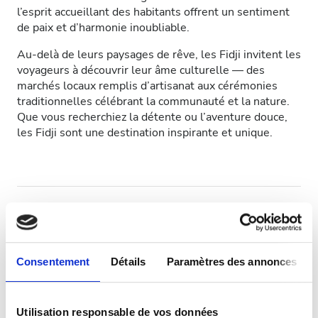
l’esprit accueillant des habitants offrent un sentiment
Patients porteurs du VIH
de paix et d’harmonie inoubliable.
Patients porteurs de l’hépatite B
Au-delà de leurs paysages de rêve, les Fidji invitent les
voyageurs à découvrir leur âme culturelle — des
Patients porteurs de l’hépatite C
marchés locaux remplis d’artisanat aux cérémonies
traditionnelles célébrant la communauté et la nature.
CEAM
Que vous recherchiez la détente ou l’aventure douce,
les Fidji sont une destination inspirante et unique.
GHIC
Équipements
Rafraîchissements
Wi-Fi gratuit
Consentement
Détails
Paramètres des annonces
Écrans TV
Transfert gratuit
Utilisation responsable de vos données