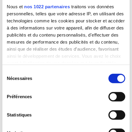
Parking gratuit
Nous et
nos 1022 partenaires
traitons vos données
personnelles, telles que votre adresse IP, en utilisant des
Pasifika Kidney Care Pte Ltd
technologies comme les cookies pour stocker et accéder
Lautoka, Fidji
Prix
à des informations sur votre appareil, afin de diffuser des
0,81 km du centre-ville
publicités et du contenu personnalisés, d'effectuer des
EUR 0 - 100
Rafraîchissements
Wi-Fi gratuit
Parking gratuit
mesures de performance des publicités et du contenu,
ainsi que de réaliser des études d’audience, favorisant
EUR 100 - 200
Par traitement
ainsi le développement de services. Vous avez le choix
Réserver
Dialyse HD 182 €
quant à l'utilisation de vos données et à leurs finalités.
EUR 200 - 300
Vous pouvez modifier ou retirer votre consentement à
Sélection
EUR 300+
tout moment en consultant la Déclaration relative aux
Nécessaires
du
cookies ou en cliquant sur l'icône de confidentialité.
consentement
Préférences
Sessions
Si vous le permettez, nous aimerions également :
Collecter des informations sur votre localisation
Matin
géographique qui peuvent être précises à plusieurs
Statistiques
mètres près
Après-midi
Identifier votre appareil en l'analysant activement