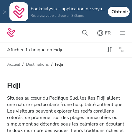
bookdialysis – application de voyage
Obtenir
Réservez votre dialyse en 3 étapes
FR
Afficher 1 clinique en Fidji
Accueil
Destinations
Fidji
Type de dialyse
Distance
Nom
Toutes les dialyses
Fidji
Appréciation
Dialyse HD
Situées au cœur du Pacifique Sud, les îles Fidji allient
Prix
une nature spectaculaire à une hospitalité authentique.
Dialyse HDF
Les visiteurs peuvent explorer les récifs coralliens
colorés, se promener sur des plages immaculées ou
simplement se détendre sous les palmiers en écoutant
Accepte
le doux murmure des vagues. Leurs traditions riches et