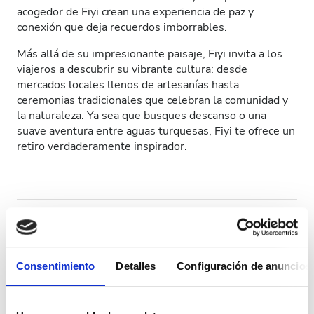
acogedor de Fiyi crean una experiencia de paz y
Pacientes con VIH
conexión que deja recuerdos imborrables.
Pacientes con hepatitis B
Más allá de su impresionante paisaje, Fiyi invita a los
viajeros a descubrir su vibrante cultura: desde
Pacientes con hepatitis C
mercados locales llenos de artesanías hasta
ceremonias tradicionales que celebran la comunidad y
TSE
la naturaleza. Ya sea que busques descanso o una
suave aventura entre aguas turquesas, Fiyi te ofrece un
GHIC
retiro verdaderamente inspirador.
Instalaciones
Refrescos
WiFi gratuito
Consentimiento
Detalles
Configuración de anuncios
Pantallas de televisión
Traslado gratuito