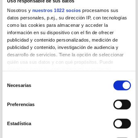
Uso responsable de sus datos
Estacionamiento gratuito
Nosotros y
nuestros 1022 socios
procesamos sus
datos personales, p.ej., su dirección IP, con tecnologías
Pasifika Kidney Care Pte Ltd
como las cookies para almacenar y acceder la
Precio
Lautoka, Fiyi
información en su dispositivo con el fin de ofrecer
0,81 km desde el centro de la ciudad
publicidad y contenido personalizados, medición de
EUR 0 - 100
publicidad y contenido, investigación de audiencia y
Refrescos
WiFi gratuito
Estacionamiento gratuito
EUR 100 - 200
desarrollo de servicios. Tiene la opción de seleccionar
quién usa sus datos y con qué propósitos. Puede
Por tratamiento
EUR 200 - 300
Reservación
cambiar o retirar su consentimiento en cualquier
Diálisis HD 182 €
momento desde la Declaración de cookies o clicando en
EUR 300+
Selección
el Menú de consentimiento.
Necesarias
de
consentimiento
Si lo permite, también quisiéramos:
Turnos
Preferencias
Recopilar información sobre su ubicación
geográfica que puede tener una precisión de varios
Mañana
metros
Estadística
Mediodía
Identificar su dispositivo analizándolo activamente
para buscar características específicas (huellas