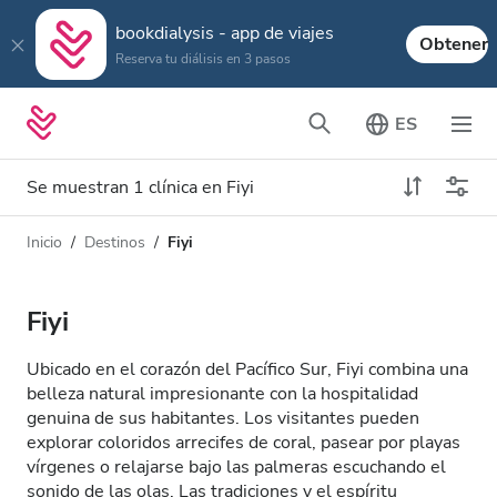
bookdialysis - app de viajes
Obtener
Reserva tu diálisis en 3 pasos
ES
Se muestran 1 clínica en Fiyi
Inicio
Destinos
Fiyi
Tipo de diálisis
Distancia
Nombre
Todas las diálisis
Fiyi
Calificación
Diálisis HD
Ubicado en el corazón del Pacífico Sur, Fiyi combina una
Precio
belleza natural impresionante con la hospitalidad
Diálisis HDF
genuina de sus habitantes. Los visitantes pueden
explorar coloridos arrecifes de coral, pasear por playas
vírgenes o relajarse bajo las palmeras escuchando el
Acepta
sonido de las olas. Las tradiciones y el espíritu