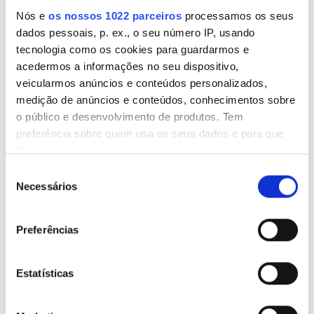
Estacionamento Grátis
Nós e
os nossos 1022 parceiros
processamos os seus
dados pessoais, p. ex., o seu número IP, usando
Pasifika Kidney Care Pte Ltd
tecnologia como os cookies para guardarmos e
Lautoka, Fiji
Preço
acedermos a informações no seu dispositivo,
0,81 km do centro da cidade
veicularmos anúncios e conteúdos personalizados,
0-100 EUR
Refeições
Wi-Fi Gratuito
Estacionamento Grátis
medição de anúncios e conteúdos, conhecimentos sobre
o público e desenvolvimento de produtos. Tem
100 - 200 EUR
Por tratamento
preferência sobre quem usa os seus dados e para que
Reservar
Diálise HD 182 €
fins.
200 - 300 EUR
Seleção
300+ EUR
Se permitir, gostaríamos também de:
Necessários
de
Recolher informações sobre a sua localização
consentimento
geográfica as quais podem ter uma precisão de
Preferências
Todos os Turnos
vários metros
Identificar o seu dispositivo analisando de forma
Manhã
ativa as características específicas (impressão
Estatísticas
digital)
Tarde
Saiba mais sobre como os seus dados pessoais são