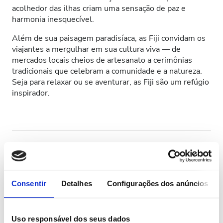
acolhedor das ilhas criam uma sensação de paz e
Pacientes com HIV
harmonia inesquecível.
Pacientes com Hepatite B
Além de sua paisagem paradisíaca, as Fiji convidam os
viajantes a mergulhar em sua cultura viva — de
Pacientes com Hepatite C
mercados locais cheios de artesanato a cerimônias
tradicionais que celebram a comunidade e a natureza.
CESD
Seja para relaxar ou se aventurar, as Fiji são um refúgio
inspirador.
CMSD
Instalações
Refeições
Wi-Fi Gratuito
Consentir
Detalhes
Configurações dos anúncios
Ecrãs de televisão
Transferência Gratuita
Uso responsável dos seus dados