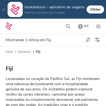
bookdialysis – aplicativo de viagens
Obter
Reserve sua diálise em 3 etapas
PT
Mostrando 1 clínica em Fiji
Início
Destinos
Fiji
Tipo de Diálise
Distância
Nome
Todas Diálise
Fiji
Avaliação
Diálise HD
Localizadas no coração do Pacífico Sul, as Fiji combinam
Preço
uma natureza deslumbrante com a hospitalidade
Diálise HDF
genuína de seu povo. Os visitantes podem explorar
recifes de corais vibrantes, caminhar por praias
imaculadas ou simplesmente descansar sob palmeiras
Aceita
ao som das ondas. As tradições ricas e o espírito