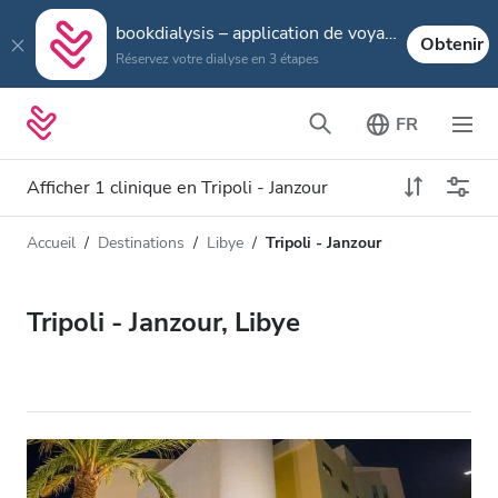
bookdialysis – application de voyage
Obtenir
Réservez votre dialyse en 3 étapes
FR
Afficher 1 clinique en Tripoli - Janzour
Accueil
Destinations
Libye
Tripoli - Janzour
Type de dialyse
Distance
Nom
Toutes les dialyses
Tripoli - Janzour, Libye
Appréciation
Dialyse HD
Prix
Dialyse HDF
Accepte