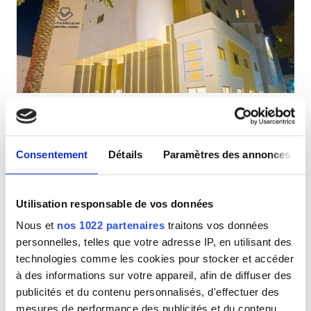
Patients porteurs du VIH
Patients porteurs de l’hépatite B
Patients porteurs de l’hépatite C
CEAM
The international Hospital
GHIC
Tripoli - Janzour, Libye
4 km du centre-ville
Consentement
Détails
Paramètres des annonces
Rafraîchissements
Wi-Fi gratuit
Écrans TV
Équipements
Parking gratuit
Utilisation responsable de vos données
Rafraîchissements
Par traitement
Nous et
nos 1022 partenaires
traitons vos données
Dialyse HD 540 €
Wi-Fi gratuit
personnelles, telles que votre adresse IP, en utilisant des
Réserver
Dialyse HDF 675 €
technologies comme les cookies pour stocker et accéder
Écrans TV
à des informations sur votre appareil, afin de diffuser des
publicités et du contenu personnalisés, d'effectuer des
Transfert gratuit
mesures de performance des publicités et du contenu,