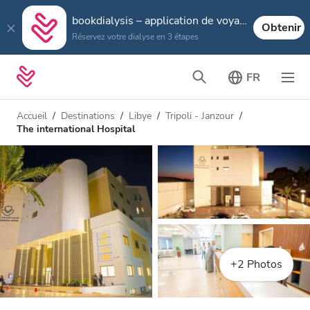
bookdialysis – application de voyage
Obtenir
Réservez votre dialyse en 3 étapes
FR
Accueil
Destinations
Libye
Tripoli - Janzour
The international Hospital
+2 Photos