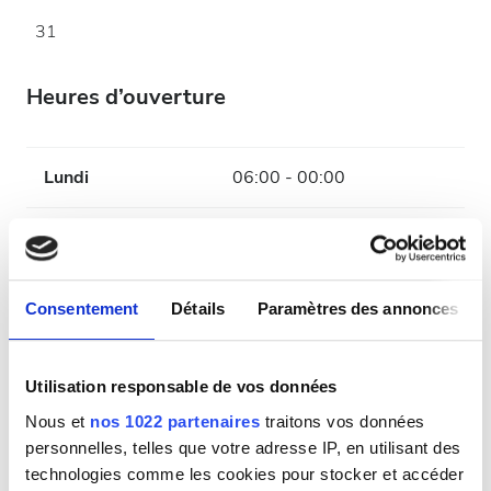
31
Heures d’ouverture
Lundi
06:00 - 00:00
Mardi
06:00 - 00:00
Mercredi
06:00 - 00:00
Consentement
Détails
Paramètres des annonces
Jeudi
06:00 - 00:00
Utilisation responsable de vos données
Vendredi
06:00 - 00:00
Nous et
nos 1022 partenaires
traitons vos données
personnelles, telles que votre adresse IP, en utilisant des
technologies comme les cookies pour stocker et accéder
Samedi
06:00 - 00:00