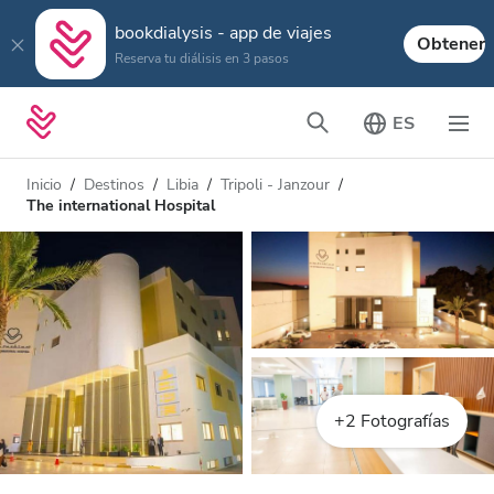
bookdialysis - app de viajes
Obtener
Reserva tu diálisis en 3 pasos
ES
Inicio
Destinos
Libia
Tripoli - Janzour
The international Hospital
+2 Fotografías