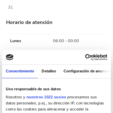
31
Horario de atención
Lunes
06:00 - 00:00
Martes
06:00 - 00:00
Miércoles
06:00 - 00:00
Consentimiento
Detalles
Configuración de anuncios
Jueves
06:00 - 00:00
Uso responsable de sus datos
Viernes
06:00 - 00:00
Nosotros y
nuestros 1022 socios
procesamos sus
datos personales, p.ej., su dirección IP, con tecnologías
como las cookies para almacenar y acceder la
Sábado
06:00 - 00:00