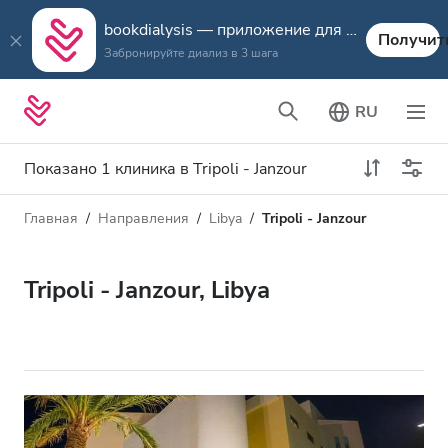
bookdialysis — приложение для путешествий
Получит
Забронируйте диализ в 3 шага
RU
Показано 1 клиника в Tripoli - Janzour
Главная
Направления
Libya
Tripoli - Janzour
Тип диализа
Расстояние
Имя
Все виды диализа
Tripoli - Janzour, Libya
Рейтинг
Диализ HD
Цена
Диализ HDF
Принимает