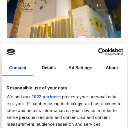
Пациенты с ВИЧ
Пациенты с гепатитом B
Пациенты с гепатитом C
EHIC
The international Hospital
GHIC
Tripoli - Janzour, Libya
4 км от центра города
Consent
Details
Ad Settings
About
Напитки
Бесплатный Wi-Fi
Телевизоры
Удобства
Бесплатная парковка
Напитки
Responsible use of your data
за процедуру
We and
our 1022 partners
process your personal data,
Диализ HD €540
Бесплатный Wi-Fi
Забронировать
e.g. your IP-number, using technology such as cookies to
Диализ HDF €675
Телевизоры
store and access information on your device in order to
serve personalized ads and content, ad and content
Бесплатный трансфер
measurement, audience research and services