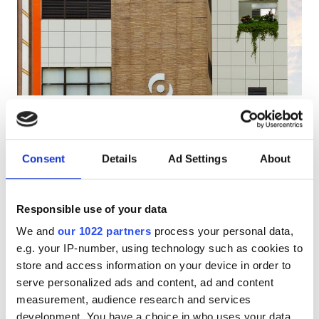
АИТВ пациенттері
В гепатиті бар пациенттер
С гепатиті бар пациенттер
EHIC
Diaverum Santo André
GHIC
Santo André, Brazil
49.12 км қала орталығынан
Consent
Details
Ad Settings
About
Сусындар мен жеңіл тағамдар
Тегін WiFi
Қызметтер
Теледидар экрандары
Responsible use of your data
Сусындар мен жеңіл тағамдар
ем үшін
We and
our 1022 partners
process your personal data,
HD диализ €182
Тегін WiFi
e.g. your IP-number, using technology such as cookies to
Брондау
HDF диализ €273
store and access information on your device in order to
Теледидар экрандары
serve personalized ads and content, ad and content
measurement, audience research and services
Тегін трансфер
development. You have a choice in who uses your data