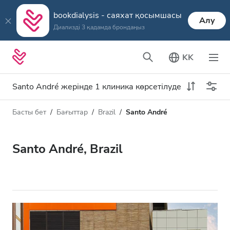
bookdialysis - саяхат қосымшасы
Алу
Диализді 3 қадамда брондаңыз
KK
Santo André жерінде 1 клиника көрсетілуде
Басты бет
Бағыттар
Brazil
Santo André
Диализ түрі
Қашықтық
Аты
Барлық диализ түрлері
Santo André, Brazil
Рейтинг
HD диализ
Баға
HDF диализ
Қабылдайды