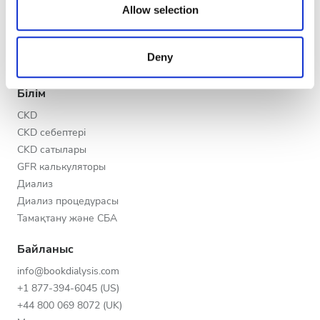
Кеш
our social media, advertising and analytics partners who
Allow selection
V.I.P. бағдарламасы
may combine it with other information that you’ve
Клиникаңызды тіркеңіз
Түн
provided to them or that they’ve collected from your use
Медициналық ұйымдарға арналған артықшылықтар
Deny
of their services. Read more about cookies in our
Біздің серіктестеріміз
Privacy policy.
Рейтинг
Білім
CKD
Жақсы
CKD себептері
Өте жақсы
CKD сатылары
GFR калькуляторы
Тамаша
Диализ
Диализ процедурасы
Тамақтану және СБА
Байланыс
info@bookdialysis.com
+1 877-394-6045 (US)
+44 800 069 8072 (UK)