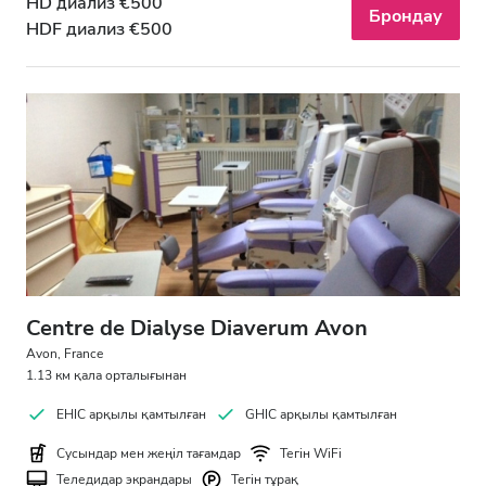
HD диализ €500
Брондау
HDF диализ €500
Centre de Dialyse Diaverum Avon
Avon, France
1.13 км қала орталығынан
EHIC арқылы қамтылған
GHIC арқылы қамтылған
Сусындар мен жеңіл тағамдар
Тегін WiFi
Теледидар экрандары
Тегін тұрақ