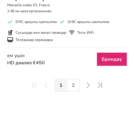
Marseille cedex 03, France
2.46 км қала орталығынан
EHIC арқылы қамтылған
GHIC арқылы қамтылған
Сусындар мен жеңіл тағамдар
Тегін WiFi
Теледидар экрандары
ем үшін
Брондау
HD диализ €450
1
2