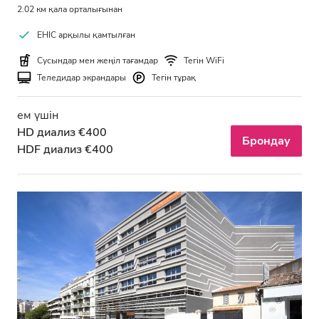
2.02 км қала орталығынан
EHIC арқылы қамтылған
Сусындар мен жеңіл тағамдар
Тегін WiFi
Теледидар экрандары
Тегін тұрақ
ем үшін
HD диализ €400
Брондау
HDF диализ €400