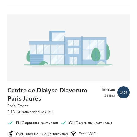
Centre de Dialyse Diaverum
Тамаша
9.9
1 пікір
Paris Jaurès
Paris, France
3.18 км қала орталығынан
EHIC арқылы қамтылған
GHIC арқылы қамтылған
Сусындар мен жеңіл тағамдар
Тегін WiFi