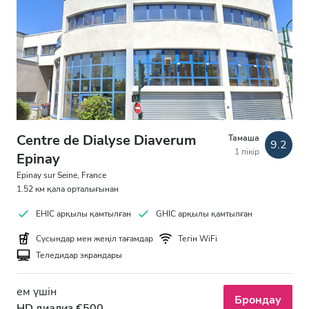
Centre de Dialyse Diaverum
Тамаша
9.2
1 пікір
Epinay
Epinay sur Seine, France
1.52 км қала орталығынан
EHIC арқылы қамтылған
GHIC арқылы қамтылған
Сусындар мен жеңіл тағамдар
Тегін WiFi
Теледидар экрандары
ем үшін
Брондау
HD диализ €500