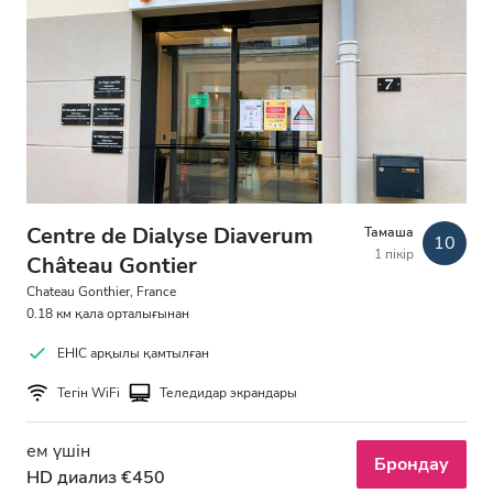
Кеш
Түн
Рейтинг
Жақсы
Өте жақсы
Centre de Dialyse Diaverum
Тамаша
10
1 пікір
Château Gontier
Тамаша
Chateau Gonthier, France
0.18 км қала орталығынан
EHIC арқылы қамтылған
Тегін WiFi
Теледидар экрандары
ем үшін
Брондау
HD диализ €450