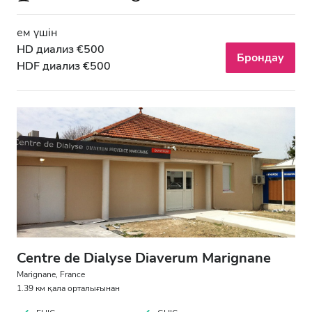
ем үшін
HD диализ €500
Брондау
HDF диализ €500
Centre de Dialyse Diaverum Marignane
Marignane, France
1.39 км қала орталығынан