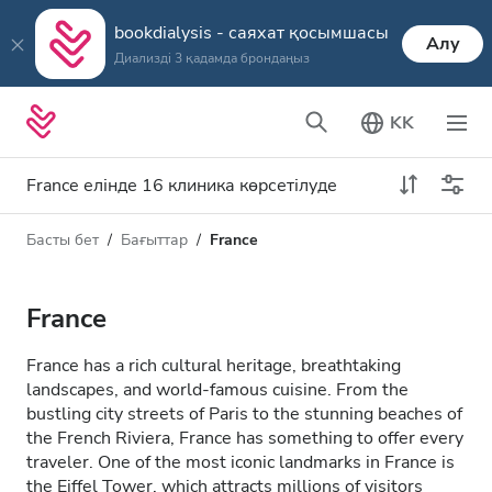
bookdialysis - саяхат қосымшасы
Алу
Диализді 3 қадамда брондаңыз
KK
France елінде 16 клиника көрсетілуде
Басты бет
Бағыттар
France
Диализ түрі
Қашықтық
Аты
Барлық диализ түрлері
France
Рейтинг
HD диализ
France has a rich cultural heritage, breathtaking
Баға
landscapes, and world-famous cuisine. From the
HDF диализ
bustling city streets of Paris to the stunning beaches of
the French Riviera, France has something to offer every
traveler. One of the most iconic landmarks in France is
Қабылдайды
the Eiffel Tower, which attracts millions of visitors