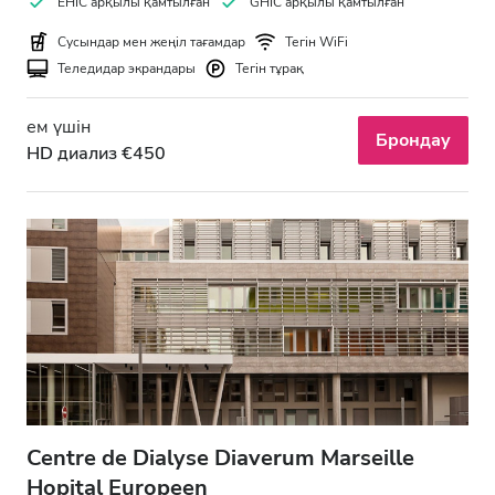
EHIC арқылы қамтылған
GHIC арқылы қамтылған
Сусындар мен жеңіл тағамдар
Тегін WiFi
Теледидар экрандары
Тегін тұрақ
ем үшін
Брондау
HD диализ €450
Centre de Dialyse Diaverum Marseille
Hopital Europeen