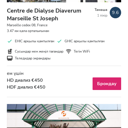
Centre de Dialyse Diaverum
Тамаша
9.6
1 пікір
Marseille St Joseph
Marseille cedex 08, France
3.47 км қала орталығынан
EHIC арқылы қамтылған
GHIC арқылы қамтылған
Сусындар мен жеңіл тағамдар
Тегін WiFi
Теледидар экрандары
ем үшін
HD диализ €450
Брондау
HDF диализ €450