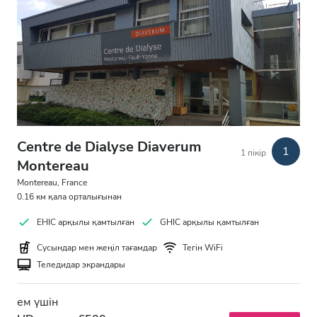
Centre de Dialyse Diaverum
1
1 пікір
Montereau
Montereau, France
0.16 км қала орталығынан
EHIC арқылы қамтылған
GHIC арқылы қамтылған
Сусындар мен жеңіл тағамдар
Тегін WiFi
Теледидар экрандары
ем үшін