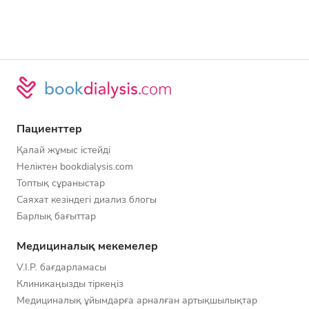
Пациенттер
Қалай жұмыс істейді
Неліктен bookdialysis.com
Топтық сұраныстар
Саяхат кезіндегі диализ блогы
Барлық бағыттар
Медициналық мекемелер
V.I.P. бағдарламасы
Клиникаңызды тіркеңіз
Медициналық ұйымдарға арналған артықшылықтар