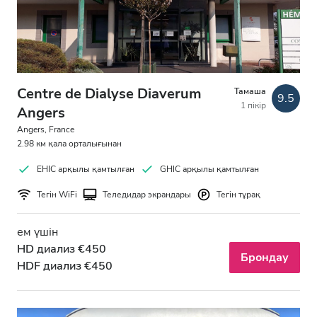
Centre de Dialyse Diaverum
Тамаша
9.5
1 пікір
Angers
Angers, France
2.98 км қала орталығынан
EHIC арқылы қамтылған
GHIC арқылы қамтылған
Тегін WiFi
Теледидар экрандары
Тегін тұрақ
ем үшін
HD диализ €450
Брондау
HDF диализ €450