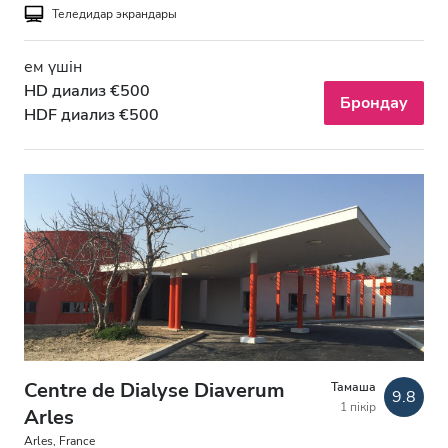
Теледидар экрандары
ем үшін
HD диализ €500
Брондау
HDF диализ €500
Centre de Dialyse Diaverum
Тамаша
9.8
1 пікір
Arles
Arles, France