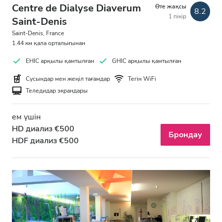
Centre de Dialyse Diaverum
Өте жақсы
8.2
1 пікір
Saint-Denis
Saint-Denis, France
1.44 км қала орталығынан
EHIC арқылы қамтылған
GHIC арқылы қамтылған
Сусындар мен жеңіл тағамдар
Тегін WiFi
Теледидар экрандары
ем үшін
HD диализ €500
Брондау
HDF диализ €500