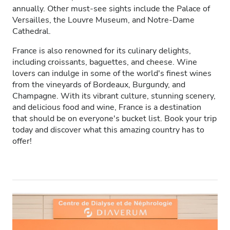
annually. Other must-see sights include the Palace of
АИТВ пациенттері
Versailles, the Louvre Museum, and Notre-Dame
Cathedral.
В гепатиті бар пациенттер
France is also renowned for its culinary delights,
С гепатиті бар пациенттер
including croissants, baguettes, and cheese. Wine
lovers can indulge in some of the world's finest wines
EHIC
from the vineyards of Bordeaux, Burgundy, and
Champagne. With its vibrant culture, stunning scenery,
GHIC
and delicious food and wine, France is a destination
that should be on everyone's bucket list. Book your trip
today and discover what this amazing country has to
Қызметтер
offer!
Сусындар мен жеңіл тағамдар
Тегін WiFi
Теледидар экрандары
Тегін трансфер