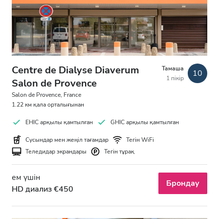
Тегін тұрақ
Баға
0 - 100 EUR
Centre de Dialyse Diaverum
Тамаша
10
1 пікір
Salon de Provence
100 - 200 EUR
Salon de Provence, France
1.22 км қала орталығынан
200 - 300 EUR
EHIC арқылы қамтылған
GHIC арқылы қамтылған
300+ EUR
Сусындар мен жеңіл тағамдар
Тегін WiFi
Теледидар экрандары
Тегін тұрақ
Ауысымдар
ем үшін
Брондау
Таң
HD диализ €450
Түстен кейін