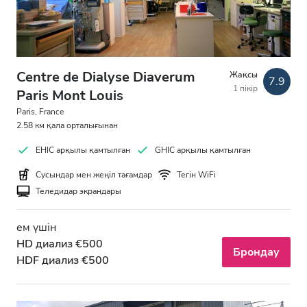
Centre de Dialyse Diaverum
Жақсы
7.9
1 пікір
Paris Mont Louis
Paris, France
2.58 км қала орталығынан
EHIC арқылы қамтылған
GHIC арқылы қамтылған
Сусындар мен жеңіл тағамдар
Тегін WiFi
Теледидар экрандары
ем үшін
HD диализ €500
Брондау
HDF диализ €500