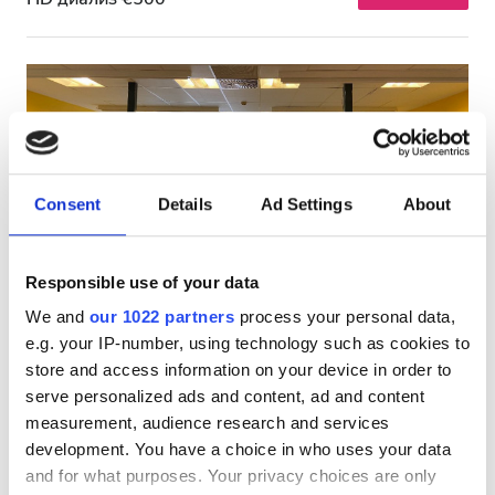
Consent
Details
Ad Settings
About
Responsible use of your data
Centre de Dialyse Diaverum
Тамаша
9.1
We and
our 1022 partners
process your personal data,
1 пікір
Mulhouse
e.g. your IP-number, using technology such as cookies to
Mulhouse, Strasbourg, France
store and access information on your device in order to
99.13 км қала орталығынан
serve personalized ads and content, ad and content
EHIC арқылы қамтылған
measurement, audience research and services
development. You have a choice in who uses your data
Сусындар мен жеңіл тағамдар
Тегін WiFi
and for what purposes. Your privacy choices are only
Теледидар экрандары
Тегін тұрақ