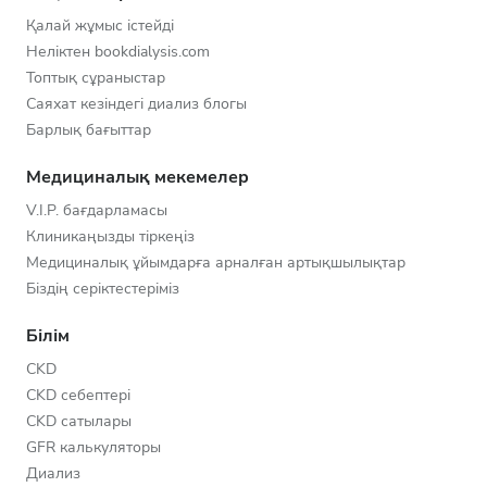
Қалай жұмыс істейді
Неліктен bookdialysis.com
Топтық сұраныстар
Саяхат кезіндегі диализ блогы
Барлық бағыттар
Медициналық мекемелер
V.I.P. бағдарламасы
Клиникаңызды тіркеңіз
Медициналық ұйымдарға арналған артықшылықтар
Біздің серіктестеріміз
Білім
CKD
CKD себептері
CKD сатылары
GFR калькуляторы
Диализ