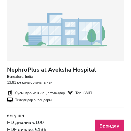
Тегін тұрақ
Баға
0 - 100 EUR
100 - 200 EUR
200 - 300 EUR
NephroPlus at Aveksha Hospital
300+ EUR
Bengaluru, India
13.81 км қала орталығынан
Сусындар мен жеңіл тағамдар
Тегін WiFi
Ауысымдар
Теледидар экрандары
Таң
ем үшін
Түстен кейін
HD диализ €100
Брондау
HDF диализ €135