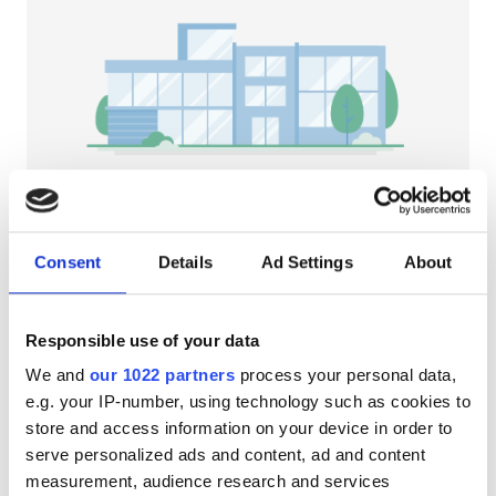
АИТВ пациенттері
В гепатиті бар пациенттер
С гепатиті бар пациенттер
EHIC
GHIC
NephroPlus Blue Wheel Hospital
Consent
Details
Ad Settings
About
Bhubaneshwar, India
3.43 км қала орталығынан
Қызметтер
Тегін WiFi
Теледидар экрандары
Тегін тұрақ
Responsible use of your data
Сусындар мен жеңіл тағамдар
We and
our 1022 partners
process your personal data,
ем үшін
Тегін WiFi
e.g. your IP-number, using technology such as cookies to
HD диализ €72.6
Брондау
store and access information on your device in order to
HDF диализ €98
Теледидар экрандары
serve personalized ads and content, ad and content
measurement, audience research and services
Тегін трансфер