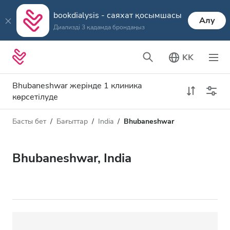
bookdialysis - саяхат қосымшасы
Алу
Диализді 3 қадамда брондаңыз
KK
Bhubaneshwar жерінде 1 клиника
көрсетілуде
Басты бет
Бағыттар
India
Bhubaneshwar
Диализ түрі
Қашықтық
Аты
Барлық диализ түрлері
Bhubaneshwar, India
Рейтинг
HD диализ
Баға
HDF диализ
Қабылдайды