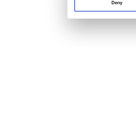
other information that you’ve
Deny
cookies in our Privacy policy
Баға
0 - 100 EUR
100 - 200 EUR
200 - 300 EUR
300+ EUR
Ауысымдар
Таң
Түстен кейін
Кеш