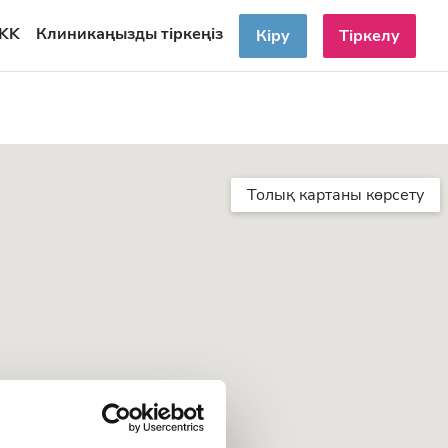
KK
Клиникаңызды тіркеңіз
Кіру
Тіркелу
Толық картаны көрсету