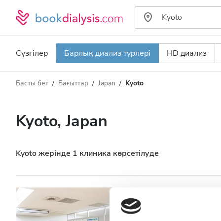
Сүзгілер
Барлық диализ түрлері
HD диализ
Басты бет
Бағыттар
Japan
Kyoto
Диализ түрі
Қашықтық
Аты
Барлық диализ түрлері
Kyoto, Japan
Рейтинг
HD диализ
Баға
HDF диализ
Kyoto жерінде 1 клиника көрсетілуде
Қабылдайды
Ikeda Clinic Kyo
АИТВ пациенттері
Kyoto, Japan
2.28 км қала о