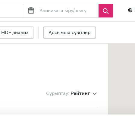
HDF диализ
Қосымша сүзгілер
Сұрыптау:
Рейтинг
to
Тамаша
10
1 пікір
рталығынан