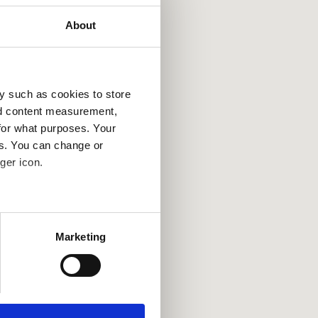
About
y such as cookies to store
nd content measurement,
for what purposes. Your
es. You can change or
ger icon.
several meters
Marketing
ails section
.
se our traffic. We also share
ers who may combine it with