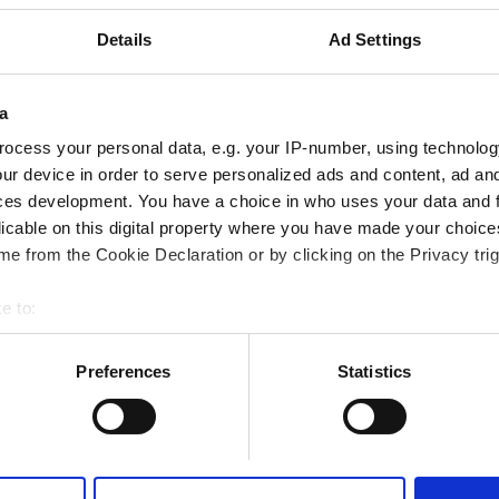
мдар
Тегін WiFi
Теледидар экрандары
Details
Ad Settings
a
ocess your personal data, e.g. your IP-number, using technolog
Брондау
ur device in order to serve personalized ads and content, ad a
ces development. You have a choice in who uses your data and 
licable on this digital property where you have made your choic
e from the Cookie Declaration or by clicking on the Privacy trig
e to:
bout your geographical location which can be accurate to within 
 actively scanning it for specific characteristics (fingerprinting)
Preferences
Statistics
 personal data is processed and set your preferences in the
det
e content and ads, to provide social media features and to analy
 our site with our social media, advertising and analytics partn