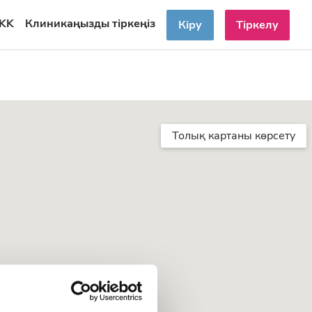
KK
Клиникаңызды тіркеңіз
Кіру
Тіркелу
Толық картаны көрсету