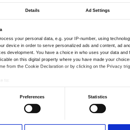
GHIC арқылы қамтылған
Details
Ad Settings
мдар
Тегін WiFi
Теледидар экрандары
a
ocess your personal data, e.g. your IP-number, using technolog
ur device in order to serve personalized ads and content, ad a
Брондау
ces development. You have a choice in who uses your data and 
licable on this digital property where you have made your choic
e from the Cookie Declaration or by clicking on the Privacy trig
e to:
bout your geographical location which can be accurate to within 
 actively scanning it for specific characteristics (fingerprinting)
Preferences
Statistics
 personal data is processed and set your preferences in the
det
e content and ads, to provide social media features and to analy
 our site with our social media, advertising and analytics partn