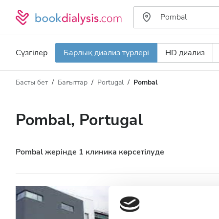
Сүзгілер
Барлық диализ түрлері
HD диализ
Басты бет
Бағыттар
Portugal
Pombal
Диализ түрі
Қашықтық
Аты
Барлық диализ түрлері
Pombal, Portugal
Рейтинг
HD диализ
Баға
HDF диализ
Pombal жерінде 1 клиника көрсетілуде
Қабылдайды
Diaverum Pomb
АИТВ пациенттері
Pombal, Portugal
2.42 км қа