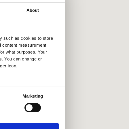
About
y such as cookies to store
nd content measurement,
for what purposes. Your
es. You can change or
ger icon.
several meters
Marketing
ails section
.
se our traffic. We also share
ers who may combine it with