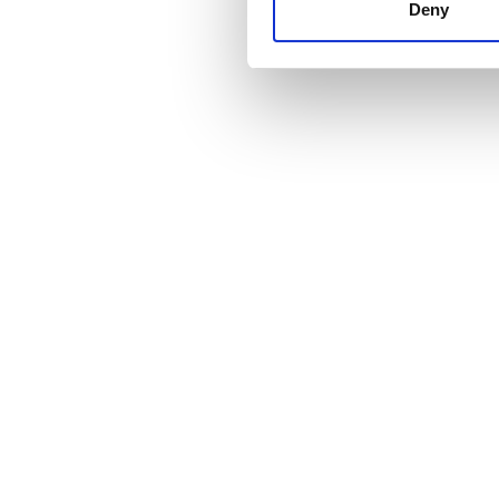
other information that you’ve
Deny
cookies in our Privacy policy
Баға
0 - 100 EUR
100 - 200 EUR
200 - 300 EUR
300+ EUR
Ауысымдар
Таң
Түстен кейін
Кеш