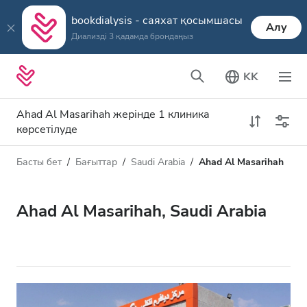
bookdialysis - саяхат қосымшасы
Алу
Диализді 3 қадамда брондаңыз
KK
Ahad Al Masarihah жерінде 1 клиника
көрсетілуде
Басты бет
Бағыттар
Saudi Arabia
Ahad Al Masarihah
Диализ түрі
Қашықтық
Аты
Барлық диализ түрлері
Ahad Al Masarihah, Saudi Arabia
Рейтинг
HD диализ
Баға
HDF диализ
Қабылдайды