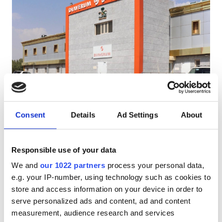
АИТВ пациенттері
В гепатиті бар пациенттер
С гепатиті бар пациенттер
EHIC
Diaverum Ahad Al Masarihah
GHIC
Ahad Al Masarihah, Saudi Arabia
5.77 км қала орталығынан
Consent
Details
Ad Settings
About
Сусындар мен жеңіл тағамдар
Тегін WiFi
Қызметтер
Теледидар экрандары
Тегін тұрақ
Responsible use of your data
Сусындар мен жеңіл тағамдар
We and
our 1022 partners
process your personal data,
ем үшін
e.g. your IP-number, using technology such as cookies to
HD диализ €345
Тегін WiFi
Брондау
store and access information on your device in order to
HDF диализ €345
Теледидар экрандары
serve personalized ads and content, ad and content
measurement, audience research and services
Тегін трансфер