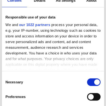
Consent
Details
Ad Settings
About
Тегін тұрақ
Responsible use of your data
Баға
We and
our 1022 partners
process your personal data,
0 - 100 EUR
e.g. your IP-number, using technology such as cookies to
store and access information on your device in order to
100 - 200 EUR
serve personalized ads and content, ad and content
Trivita Home Healthcare LLC - Ras Al
measurement, audience research and services
200 - 300 EUR
Khaimah
development. You have a choice in who uses your data
Ras Al Khaimah, United Arab Emirates
300+ EUR
and for what purposes. Your privacy choices are only
6.58 км қала орталығынан
applicable on this digital property where you have made
your choices. You can change or withdraw your consent
Ауысымдар
any time from the Cookie Declaration or by clicking on
ем үшін
Consent
the Privacy trigger icon.
Necessary
HD диализ €392
Selection
Брондау
Таң
HDF диализ €430
If you allow, we would also like to:
Түстен кейін
Preferences
Collect information about your geographical
location which can be accurate to within several
Кеш