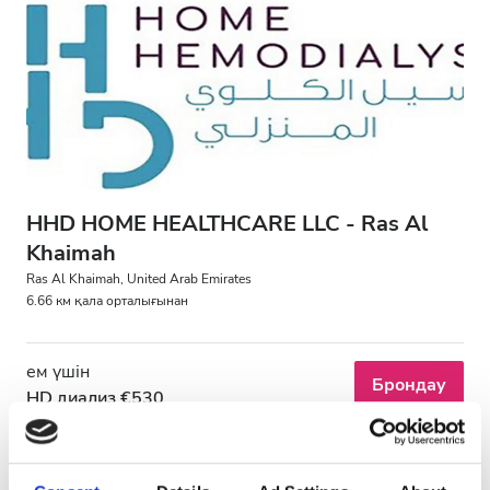
АИТВ пациенттері
В гепатиті бар пациенттер
С гепатиті бар пациенттер
EHIC
GHIC
HHD HOME HEALTHCARE LLC - Ras Al
Khaimah
Қызметтер
Ras Al Khaimah, United Arab Emirates
6.66 км қала орталығынан
Сусындар мен жеңіл тағамдар
Тегін WiFi
ем үшін
Брондау
HD диализ €530
Теледидар экрандары
Тегін трансфер