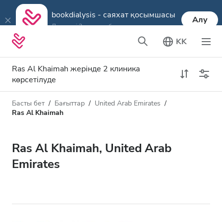
bookdialysis - саяхат қосымшасы
Алу
Диализді 3 қадамда брондаңыз
KK
Ras Al Khaimah жерінде 2 клиника
көрсетілуде
Басты бет
Бағыттар
United Arab Emirates
Диализ түрі
Қашықтық
Ras Al Khaimah
Аты
Барлық диализ түрлері
Ras Al Khaimah, United Arab
Рейтинг
HD диализ
Emirates
Баға
HDF диализ
Қабылдайды