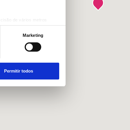
ecisão de vários metros
(impressão digital)
cias na
secção de detalhes
.
Marketing
 sociais e analisar o nosso
rceiros de redes sociais, de
ou recolhidas por estes a
Permitir todos