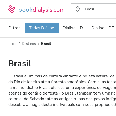
Filtros
Todas Diálise
Diálise HD
Diálise HDF
Início
Destinos
Brasil
Tipo de Diálise
Distância
Nome
Todas Diálise
Brasil
Avaliação
Diálise HD
O Brasil é um país de cultura vibrante e beleza natural de 
Preço
Diálise HDF
do Rio de Janeiro até a floresta amazônica. Com suas festa
fama mundial, o Brasil oferece uma experiência de viage
apenas do cenário de festa - o Brasil também tem uma rica
Aceita
colonial de Salvador até as antigas ruínas dos povos indíg
descubra a magia deste incrível país com seus próprios ol
Pacientes com HIV