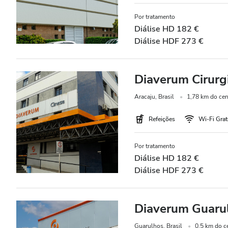
Por tratamento
Preço
Diálise HD 182 €
Diálise HDF 273 €
0-100 EUR
100 - 200 EUR
Diaverum Cirurg
200 - 300 EUR
Aracaju, Brasil
1,78 km do cen
300+ EUR
Refeições
Wi-Fi Grat
Todos os Turnos
Por tratamento
Diálise HD 182 €
Diálise HDF 273 €
Manhã
Tarde
Diaverum Guaru
Final da tarde
Guarulhos, Brasil
0,5 km do c