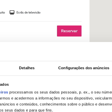
uito
Ecrãs de televisão
Reservar
o da cidade
Detalhes
Configurações dos anúncios
uito
Ecrãs de televisão
dados
eiros
processamos os seus dados pessoais, p. ex., o seu númer
Reservar
rmos e acedermos a informações no seu dispositivo, veicular
anúncios e conteúdos, conhecimentos sobre o público e desenv
os seus dados e para que fins.