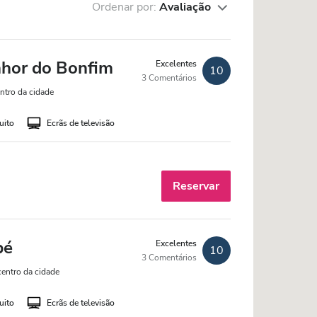
Ordenar por:
Avaliação
nhor do Bonfim
Excelentes
10
3 Comentários
ntro da cidade
uito
Ecrãs de televisão
Reservar
pé
Excelentes
10
3 Comentários
centro da cidade
uito
Ecrãs de televisão