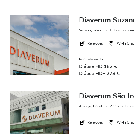
Diaverum Suzan
Suzano, Brasil
1,36 km do cen
Refeições
Wi-Fi Grat
Por tratamento
Diálise HD 182 €
Diálise HDF 273 €
Diaverum São J
Aracaju, Brasil
2,11 km do cen
Refeições
Wi-Fi Grat