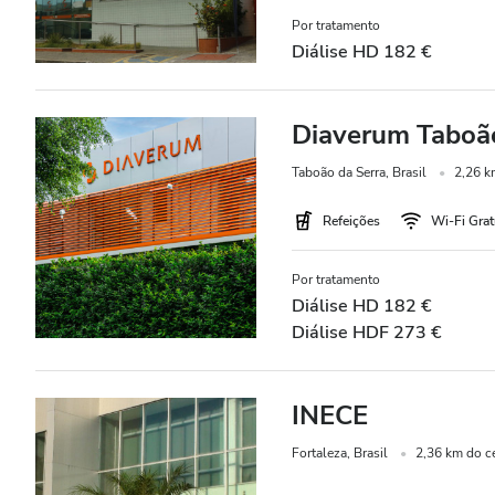
Por tratamento
Diálise HD 182 €
Diaverum Taboão
Taboão da Serra, Brasil
2,26 k
Refeições
Wi-Fi Grat
Por tratamento
Diálise HD 182 €
Diálise HDF 273 €
INECE
Fortaleza, Brasil
2,36 km do c