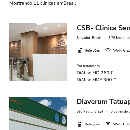
Mostrando 11 clínicas emBrasil
Pacientes com Hepatite B
Pacientes com Hepatite C
CSB- Clinica Se
CESD
Salvador, Brasil
3,78 km do ce
CMSD
Refeições
Wi-Fi Grat
Instalações
Por tratamento
Diálise HD 260 €
Refeições
Diálise HDF 300 €
Wi-Fi Gratuito
Ecrãs de televisão
Diaverum Tatua
Transferência Gratuita
São Paulo, Brasil
6,56 km do 
Estacionamento Grátis
Refeições
Wi-Fi Grat