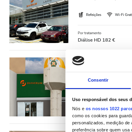
Noite
Refeições
Wi-Fi Grat
Avaliação
Por tratamento
Boas
Diálise HD 182 €
Muito Boas
Diaverum Mauá
Excelentes
Mauá, Brasil
1,68 km do centr
Consentir
Refeições
Wi-Fi Grat
Uso responsável dos seus 
Por tratamento
Nós e
os nossos 1022 parc
Diálise HD 182 €
como os cookies para guarda
personalizados, medição de 
preferência sobre quem usa 