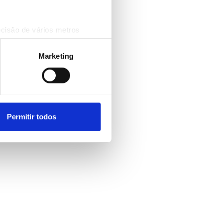
ecisão de vários metros
(impressão digital)
cias na
secção de detalhes
.
Marketing
 sociais e analisar o nosso
rceiros de redes sociais, de
ou recolhidas por estes a
Permitir todos