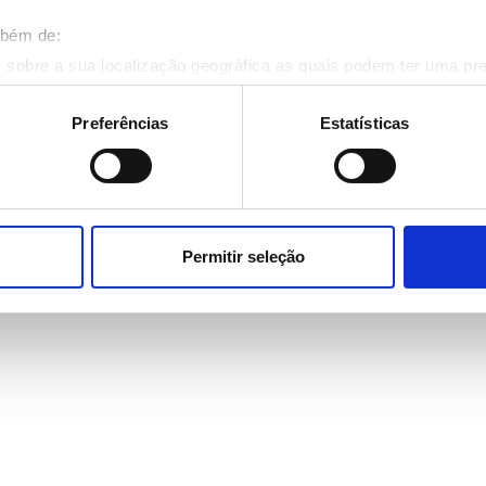
Fechado
mbém de:
 sobre a sua localização geográfica as quais podem ter uma pr
ositivo analisando de forma ativa as características específicas 
eus dados pessoais são processados e defina as suas preferên
Preferências
Estatísticas
eu consentimento a qualquer momento da Declaração de Cookies.
onalizar conteúdo e anúncios, fornecer funcionalidades de redes
informações acerca da sua utilização do site com os nossos pa
ue as podem combinar com outras informações que lhes forneceu 
ager
Permitir seleção
respetivos serviços.
Rocha