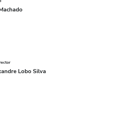
e
 Machado
rector
xandre Lobo Silva