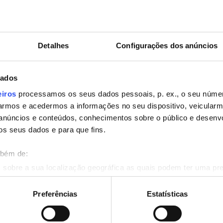
Seg.
Ter.
Qua.
Qui.
Sex.
Sáb.
Dom.
1
2
3
4
5
6
Detalhes
Configurações dos anúncios
7
8
9
10
11
12
13
14
15
16
17
18
19
20
dados
eiros
processamos os seus dados pessoais, p. ex., o seu númer
21
22
23
24
25
26
27
rmos e acedermos a informações no seu dispositivo, veicular
anúncios e conteúdos, conhecimentos sobre o público e desenv
28
29
30
os seus dados e para que fins.
mbém de:
 sobre a sua localização geográfica as quais podem ter uma pr
ositivo analisando de forma ativa as características específicas 
eus dados pessoais são processados e defina as suas preferên
Preferências
Estatísticas
o
eu consentimento a qualquer momento da Declaração de Cookies.