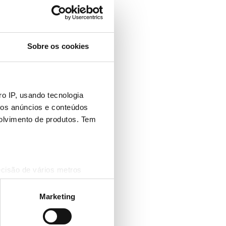
Sobre os cookies
o IP, usando tecnologia
mos anúncios e conteúdos
olvimento de produtos. Tem
ecisão de vários metros
(impressão digital)
cias na
secção de detalhes
.
Marketing