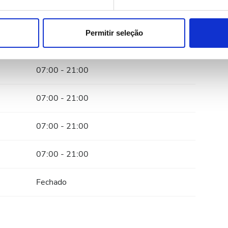
onalizar conteúdo e anúncios, fornecer funcionalidades de redes
07:00 - 21:00
informações acerca da sua utilização do site com os nossos pa
ue as podem combinar com outras informações que lhes forneceu 
Permitir seleção
07:00 - 21:00
respetivos serviços.
07:00 - 21:00
07:00 - 21:00
07:00 - 21:00
07:00 - 21:00
Fechado