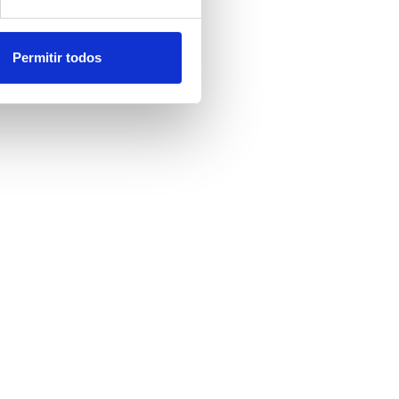
 sociais e analisar o nosso
rceiros de redes sociais, de
ou recolhidas por estes a
Permitir todos