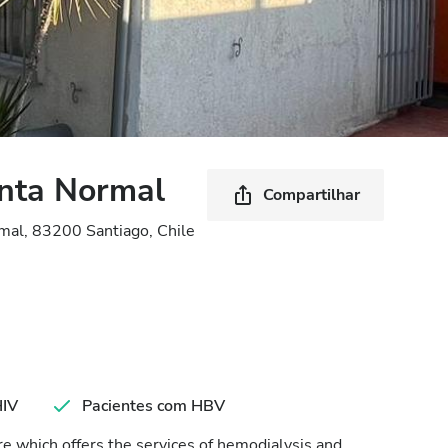
inta Normal
Compartilhar
mal, 83200 Santiago, Chile
HIV
Pacientes com HBV
re which offers the services of hemodialysis and