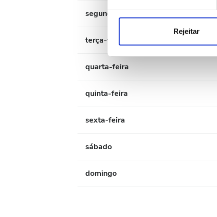
Utilizamos cookies para pers
segunda-feira
tráfego. Também partilhamos 
publicidade e de análise, q
Rejeitar
terça-feira
partir da sua utilização dos 
quarta-feira
quinta-feira
sexta-feira
sábado
domingo