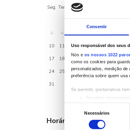
Seg.
Ter.
Qua.
Qui.
Sex.
Sáb.
Dom.
1
2
Consentir
3
4
5
6
7
8
9
10
11
12
13
14
15
16
Uso responsável dos seus 
Nós e
os nossos 1022 parc
17
18
19
20
21
22
23
como os cookies para guarda
personalizados, medição de 
24
25
26
27
28
29
30
preferência sobre quem usa 
31
Se permitir, gostaríamos ta
Recolher informações
Identificar o seu disp
Seleção
Saiba mais sobre como os s
Necessários
de
Horário de Funcionament
Pode alterar ou retirar o s
consentimento