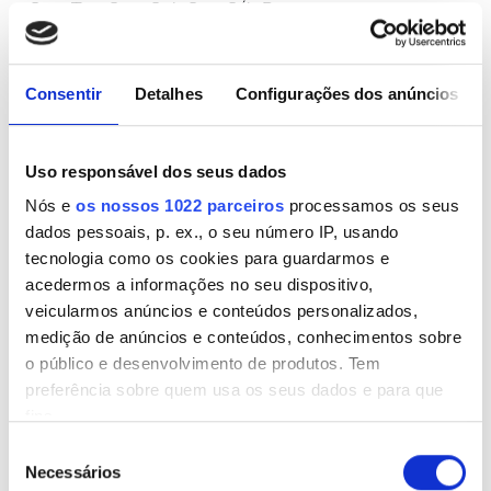
Seg.
Ter.
Qua.
Qui.
Sex.
Sáb.
Dom.
1
2
Consentir
Detalhes
Configurações dos anúncios
3
4
5
6
7
8
9
10
11
12
13
14
15
16
Uso responsável dos seus dados
17
18
19
20
21
22
23
Nós e
os nossos 1022 parceiros
processamos os seus
dados pessoais, p. ex., o seu número IP, usando
24
25
26
27
28
29
30
tecnologia como os cookies para guardarmos e
acedermos a informações no seu dispositivo,
31
veicularmos anúncios e conteúdos personalizados,
medição de anúncios e conteúdos, conhecimentos sobre
Opções de pagamento
o público e desenvolvimento de produtos. Tem
preferência sobre quem usa os seus dados e para que
fins.
Cartões de Crédito
Seleção
Transferência (Bancária) Eletrónica
Se permitir, gostaríamos também de:
Necessários
de