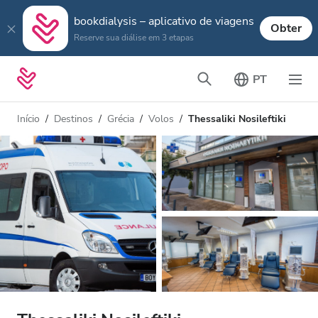
bookdialysis – aplicativo de viagens
Obter
Reserve sua diálise em 3 etapas
PT
Início
Destinos
Grécia
Volos
Thessaliki Nosileftiki