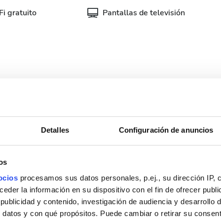
i gratuito
Pantallas de televisión
nibles
Detalles
Configuración de anuncios
Septiembre
2026
os
Lun.
Mar.
Mié.
Jue.
Vie.
Sáb.
Dom.
ocios
procesamos sus datos personales, p.ej., su dirección IP, 
der la información en su dispositivo con el fin de ofrecer publi
1
2
3
4
5
6
ublicidad y contenido, investigación de audiencia y desarrollo d
 datos y con qué propósitos. Puede cambiar o retirar su consent
7
8
9
10
11
12
13