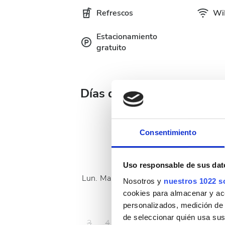
Refrescos
WiF
Estacionamiento
gratuito
Días de tratamiento dispo
Consentimiento
Agosto
2026
Uso responsable de sus dat
Lun.
Mar.
Mié.
Jue.
Vie.
Sáb.
Dom.
Nosotros y
nuestros 1022 s
cookies para almacenar y acce
1
2
personalizados, medición de p
de seleccionar quién usa sus
3
4
5
6
7
8
9