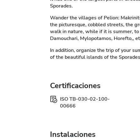
Sporades.
Wander the villages of Pelion: Makrinits
the picturesque, cobbled streets, the gr
walk in nature, while if it is summer, t
Damouchari, Mylopotamos, Horefto,, et
In addition, organize the trip of your s
of the beautiful islands of the Sporade
Certificaciones
ISO TB-030-02-100-
00666
Instalaciones