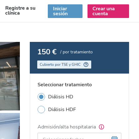
Registre a su
Iniciar
Crear una
S
clínica
sesión
cuenta
150 €
/ por tratamiento
Cubierto por TSE y GHIC
Seleccionar tratamiento
Diálisis HD
Diálisis HDF
Admisión/alta hospitalaria