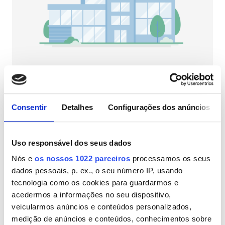
Pacientes com HIV
Pacientes com Hepatite B
Pacientes com Hepatite C
CESD
CMSD
NephroPlus at SSIMS Hospital
Gwalior, Índia
3,43 km do centro da cidade
Consentir
Detalhes
Configurações dos anúncios
Instalações
Refeições
Wi-Fi Gratuito
Ecrãs de televisão
Refeições
Uso responsável dos seus dados
Por tratamento
Nós e
os nossos 1022 parceiros
processamos os seus
Wi-Fi Gratuito
Diálise HD 79 €
Reservar
dados pessoais, p. ex., o seu número IP, usando
Diálise HDF 89 €
Ecrãs de televisão
tecnologia como os cookies para guardarmos e
acedermos a informações no seu dispositivo,
Transferência Gratuita
veicularmos anúncios e conteúdos personalizados,
medição de anúncios e conteúdos, conhecimentos sobre
Estacionamento Grátis